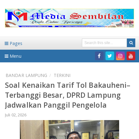
Pages
Menu
Home
BANDAR LAMPUNG
TERKINI
Soal Kenaikan Tarif Tol Bakauheni–
DAERAH
Terbanggi Besar, DPRD Lampung
HUKUM-KRIMINAL
NASIONAL
Jadwalkan Panggil Pengelola
PENDIDIKAN
DAERAH
Juli 02, 2026
WISATA
BANDAR LAMPUNG