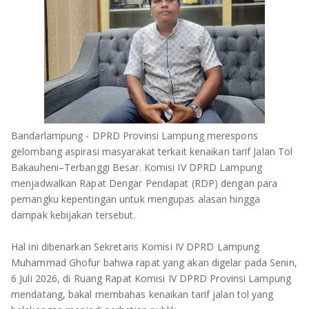
OLAHRAGA
METRO
ADVETORIAL
LAMPUNG TENGAH
LAMPUNG UTARA
LAMPUNG TIMUR
Bandarlampung - DPRD Provinsi Lampung merespons
LAMPUNG BARAT
gelombang aspirasi masyarakat terkait kenaikan tarif Jalan Tol
Bakauheni–Terbanggi Besar. Komisi IV DPRD Lampung
LAMPUNG SELATAN
menjadwalkan Rapat Dengar Pendapat (RDP) dengan para
pemangku kepentingan untuk mengupas alasan hingga
PESAWARAN
dampak kebijakan tersebut.
TANGGAMUS
Hal ini dibenarkan Sekretaris Komisi IV DPRD Lampung
Muhammad Ghofur bahwa rapat yang akan digelar pada Senin,
PESISIR BARAT
6 Juli 2026, di Ruang Rapat Komisi IV DPRD Provinsi Lampung
mendatang, bakal membahas kenaikan tarif jalan tol yang