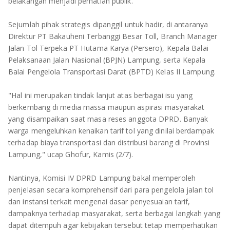
TULANG BAWANG
belakangan menjadi perhatian publik.
Sejumlah pihak strategis dipanggil untuk hadir, di antaranya
TULANG BAWANG BARAT
Direktur PT Bakauheni Terbanggi Besar Toll, Branch Manager
Jalan Tol Terpeka PT Hutama Karya (Persero), Kepala Balai
MESUJI
Pelaksanaan Jalan Nasional (BPJN) Lampung, serta Kepala
Balai Pengelola Transportasi Darat (BPTD) Kelas II Lampung.
WAY KANAN
"Hal ini merupakan tindak lanjut atas berbagai isu yang
PRINGSEWU
berkembang di media massa maupun aspirasi masyarakat
yang disampaikan saat masa reses anggota DPRD. Banyak
warga mengeluhkan kenaikan tarif tol yang dinilai berdampak
terhadap biaya transportasi dan distribusi barang di Provinsi
Lampung," ucap Ghofur, Kamis (2/7).
Nantinya, Komisi IV DPRD Lampung bakal memperoleh
penjelasan secara komprehensif dari para pengelola jalan tol
dan instansi terkait mengenai dasar penyesuaian tarif,
dampaknya terhadap masyarakat, serta berbagai langkah yang
dapat ditempuh agar kebijakan tersebut tetap memperhatikan