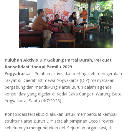
OLAHRAGA
METRO
ADVETORIAL
LAMPUNG TENGAH
LAMPUNG UTARA
LAMPUNG TIMUR
Puluhan Aktivis DIY Gabung Partai Buruh, Perkuat
LAMPUNG BARAT
Konsolidasi Hadapi Pemilu 2029
Yogyakarta
– Puluhan aktivis dari berbagai elemen gerakan
LAMPUNG SELATAN
rakyat di Daerah Istimewa Yogyakarta (DIY) menyatakan
bergabung dan mendukung Partai Buruh dalam agenda
PESAWARAN
konsolidasi yang digelar di Kedai Saka Cangkir, Warung Boto,
Yogyakarta, Sabtu (4/7/2026).
TANGGAMUS
Konsolidasi tersebut dilakukan untuk memperkuat kembali
PESISIR BARAT
struktur Partai Buruh DIY setelah pimpinan Exco Provinsi
sebelumnya mengundurkan diri. Sejumlah organisasi, di