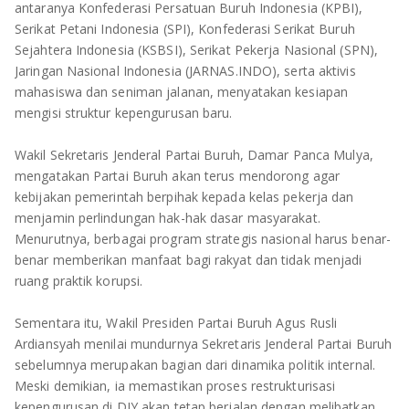
TULANG BAWANG
antaranya Konfederasi Persatuan Buruh Indonesia (KPBI),
Serikat Petani Indonesia (SPI), Konfederasi Serikat Buruh
TULANG BAWANG BARAT
Sejahtera Indonesia (KSBSI), Serikat Pekerja Nasional (SPN),
Jaringan Nasional Indonesia (JARNAS.INDO), serta aktivis
MESUJI
mahasiswa dan seniman jalanan, menyatakan kesiapan
mengisi struktur kepengurusan baru.
WAY KANAN
Wakil Sekretaris Jenderal Partai Buruh, Damar Panca Mulya,
mengatakan Partai Buruh akan terus mendorong agar
PRINGSEWU
kebijakan pemerintah berpihak kepada kelas pekerja dan
menjamin perlindungan hak-hak dasar masyarakat.
Menurutnya, berbagai program strategis nasional harus benar-
benar memberikan manfaat bagi rakyat dan tidak menjadi
ruang praktik korupsi.
Sementara itu, Wakil Presiden Partai Buruh Agus Rusli
Ardiansyah menilai mundurnya Sekretaris Jenderal Partai Buruh
sebelumnya merupakan bagian dari dinamika politik internal.
Meski demikian, ia memastikan proses restrukturisasi
kepengurusan di DIY akan tetap berjalan dengan melibatkan