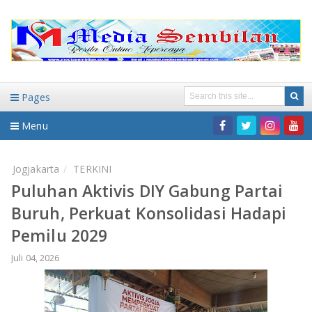
Pages
Menu
Home
Jogjakarta
TERKINI
Puluhan Aktivis DIY Gabung Partai
DAERAH
Buruh, Perkuat Konsolidasi Hadapi
HUKUM-KRIMINAL
NASIONAL
Pemilu 2029
PENDIDIKAN
DAERAH
Juli 04, 2026
WISATA
BANDAR LAMPUNG