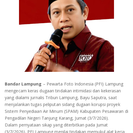
OLAHRAGA
METRO
ADVETORIAL
LAMPUNG TENGAH
LAMPUNG UTARA
LAMPUNG TIMUR
LAMPUNG BARAT
LAMPUNG SELATAN
Bandar Lampung
– Pewarta Foto Indonesia (PFI) Lampung
PESAWARAN
mengecam keras dugaan tindakan intimidasi dan kekerasan
yang dialami jurnalis Tribun Lampung, Bayu Saputra, saat
menjalankan tugas peliputan sidang dugaan korupsi proyek
TANGGAMUS
Sistem Penyediaan Air Minum (SPAM) Kabupaten Pesawaran di
Pengadilan Negeri Tanjung Karang, Jumat (3/7/2026).
PESISIR BARAT
Dalam pernyataan sikap yang diterbitkan pada Jumat
(3/7/2026), PFI Lampung menilai tindakan memukul alat kerja