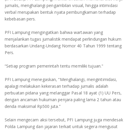
TULANG BAWANG
jurnalis, menghalangi pengambilan visual, hingga intimidasi
verbal merupakan bentuk nyata pembungkaman terhadap
TULANG BAWANG BARAT
kebebasan pers.
MESUJI
PFI Lampung mengingatkan bahwa wartawan yang
menjalankan tugas jurnalistik mendapat perlindungan hukum
WAY KANAN
berdasarkan Undang-Undang Nomor 40 Tahun 1999 tentang
Pers.
PRINGSEWU
“Setiap program pemerintah tentu memiliki tujuan."
PFI Lampung menegaskan, “Menghalangi, mengintimidasi,
apalagi melakukan kekerasan terhadap jurnalis adalah
perbuatan pidana yang melanggar Pasal 18 ayat (1) UU Pers,
dengan ancaman hukuman penjara paling lama 2 tahun atau
denda maksimal Rp500 juta.”
Selain mengecam aksi tersebut, PFI Lampung juga mendesak
Polda Lampung dan jajaran terkait untuk segera mengusut