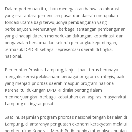
TULANG BAWANG
Dalam pertemuan itu, Jihan menegaskan bahwa kolaborasi
TULANG BAWANG BARAT
yang erat antara pemerintah pusat dan daerah merupakan
fondasi utama bagi terwujudnya pembangunan yang
MESUJI
berkelanjutan. Menurutnya, berbagai tantangan pembangunan
yang dihadapi daerah memerlukan dukungan, koordinasi, dan
pengawalan bersama dari seluruh pemangku kepentingan,
WAY KANAN
termasuk DPD RI sebagai representasi daerah di tingkat
nasional.
PRINGSEWU
Pemerintah Provinsi Lampung, lanjut Jihan, terus berupaya
mengakselerasi pelaksanaan berbagai program strategis, baik
yang menjadi prioritas daerah maupun program nasional.
Karena itu, dukungan DPD RI dinilai penting dalam
memperjuangkan berbagai kebutuhan dan aspirasi masyarakat
Lampung di tingkat pusat.
Saat ini, sejumlah program prioritas nasional tengah berjalan di
Lampung, di antaranya penguatan ekonomi kerakyatan melalui
pembentukan Koperasi Merah Putih, peningkatan akses hunian