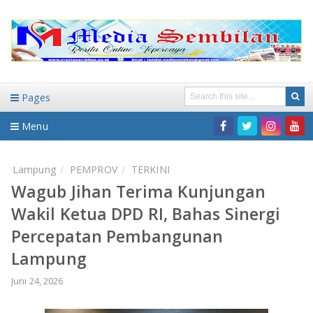
Pages
Menu
Home
Lampung
PEMPROV
TERKINI
Wagub Jihan Terima Kunjungan
DAERAH
Wakil Ketua DPD RI, Bahas Sinergi
HUKUM-KRIMINAL
NASIONAL
Percepatan Pembangunan
Lampung
PENDIDIKAN
DAERAH
Juni 24, 2026
WISATA
BANDAR LAMPUNG