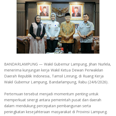
OLAHRAGA
METRO
ADVETORIAL
LAMPUNG TENGAH
LAMPUNG UTARA
LAMPUNG TIMUR
LAMPUNG BARAT
BANDARLAMPUNG — Wakil Gubernur Lampung, Jihan Nurlela,
LAMPUNG SELATAN
menerima kunjungan kerja Wakil Ketua Dewan Perwakilan
Daerah Republik Indonesia, Tamsil Linrung, di Ruang Kerja
PESAWARAN
Wakil Gubernur Lampung, Bandarlampung, Rabu (24/6/2026).
TANGGAMUS
Pertemuan tersebut menjadi momentum penting untuk
memperkuat sinergi antara pemerintah pusat dan daerah
PESISIR BARAT
dalam mendukung percepatan pembangunan serta
peningkatan kesejahteraan masyarakat di Provinsi Lampung.