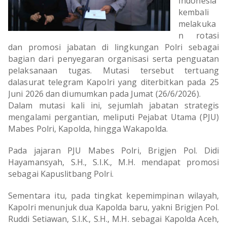
Indonesia
OLAHRAGA
METRO
kembali
melakuka
ADVETORIAL
LAMPUNG TENGAH
n rotasi
dan promosi jabatan di lingkungan Polri sebagai
LAMPUNG UTARA
bagian dari penyegaran organisasi serta penguatan
pelaksanaan tugas. Mutasi tersebut tertuang
dalasurat telegram Kapolri yang diterbitkan pada 25
LAMPUNG TIMUR
Juni 2026 dan diumumkan pada Jumat (26/6/2026).
Dalam mutasi kali ini, sejumlah jabatan strategis
LAMPUNG BARAT
mengalami pergantian, meliputi Pejabat Utama (PJU)
Mabes Polri, Kapolda, hingga Wakapolda.
LAMPUNG SELATAN
Pada jajaran PJU Mabes Polri, Brigjen Pol. Didi
PESAWARAN
Hayamansyah, S.H., S.I.K., M.H. mendapat promosi
sebagai Kapuslitbang Polri.
TANGGAMUS
Sementara itu, pada tingkat kepemimpinan wilayah,
PESISIR BARAT
Kapolri menunjuk dua Kapolda baru, yakni Brigjen Pol.
Ruddi Setiawan, S.I.K., S.H., M.H. sebagai Kapolda Aceh,