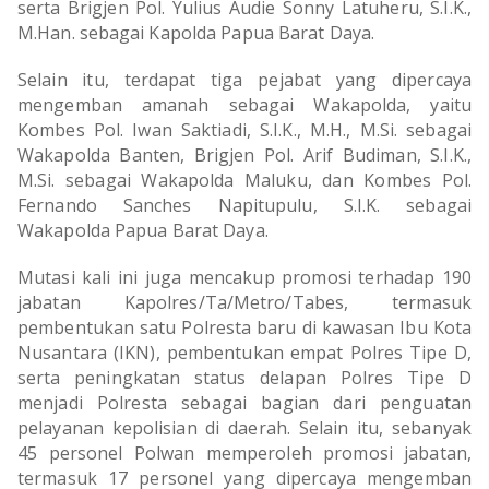
TULANG BAWANG
serta Brigjen Pol. Yulius Audie Sonny Latuheru, S.I.K.,
M.Han. sebagai Kapolda Papua Barat Daya.
TULANG BAWANG BARAT
Selain itu, terdapat tiga pejabat yang dipercaya
mengemban amanah sebagai Wakapolda, yaitu
MESUJI
Kombes Pol. Iwan Saktiadi, S.I.K., M.H., M.Si. sebagai
Wakapolda Banten, Brigjen Pol. Arif Budiman, S.I.K.,
WAY KANAN
M.Si. sebagai Wakapolda Maluku, dan Kombes Pol.
Fernando Sanches Napitupulu, S.I.K. sebagai
PRINGSEWU
Wakapolda Papua Barat Daya.
Mutasi kali ini juga mencakup promosi terhadap 190
jabatan Kapolres/Ta/Metro/Tabes, termasuk
pembentukan satu Polresta baru di kawasan Ibu Kota
Nusantara (IKN), pembentukan empat Polres Tipe D,
serta peningkatan status delapan Polres Tipe D
menjadi Polresta sebagai bagian dari penguatan
pelayanan kepolisian di daerah. Selain itu, sebanyak
45 personel Polwan memperoleh promosi jabatan,
termasuk 17 personel yang dipercaya mengemban