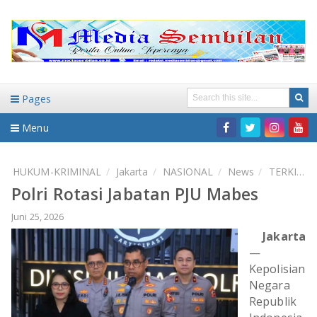
Pages
Menu
Home
HUKUM-KRIMINAL
Jakarta
NASIONAL
News
TERKINI
Polri Rotasi Jabatan PJU Mabes
DAERAH
Juni 25, 2026
HUKUM-KRIMINAL
NASIONAL
Jakarta
—
PENDIDIKAN
DAERAH
Kepolisian
Negara
WISATA
BANDAR LAMPUNG
Republik