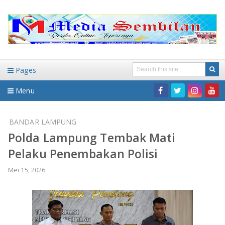
Pages
Menu
Home
BANDAR LAMPUNG
Polda Lampung Tembak Mati
DAERAH
Pelaku Penembakan Polisi
HUKUM-KRIMINAL
NASIONAL
Mei 15, 2026
PENDIDIKAN
DAERAH
WISATA
BANDAR LAMPUNG