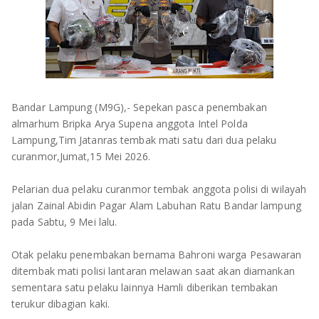
OLAHRAGA
METRO
ADVETORIAL
LAMPUNG TENGAH
LAMPUNG UTARA
Bandar Lampung (M9G),- Sepekan pasca penembakan
LAMPUNG TIMUR
almarhum Bripka Arya Supena anggota Intel Polda
Lampung,Tim Jatanras tembak mati satu dari dua pelaku
LAMPUNG BARAT
curanmor,Jumat,15 Mei 2026.
LAMPUNG SELATAN
Pelarian dua pelaku curanmor tembak anggota polisi di wilayah
jalan Zainal Abidin Pagar Alam Labuhan Ratu Bandar lampung
PESAWARAN
pada Sabtu, 9 Mei lalu.
TANGGAMUS
Otak pelaku penembakan bernama Bahroni warga Pesawaran
ditembak mati polisi lantaran melawan saat akan diamankan
PESISIR BARAT
sementara satu pelaku lainnya Hamli diberikan tembakan
terukur dibagian kaki.