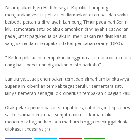
TULANG BAWANG
Disampaikan Irjen Helfi Assegaf Kapolda Lampung
mengatakan,kedua pelaku ini diamankan ditempat dan waktu
TULANG BAWANG BARAT
berbeda pertama di wilayah Lampung Timur pada hari Senin
lalu sementara satu pelaku diamankan di wilayah Pesawaran
MESUJI
pada Jumat pagi,kedua pelaku ini merupakan residivis kasus
yang sama dan merupakan daftar pencarian orang (DPO).
WAY KANAN
" Kedua pelaku ini merupakan pengguna aktif narkoba dimana
PRINGSEWU
uang hasil pencurian digunakan pesta narkoba".
Lanjutnya,Otak penembakan terhadap almarhum bripka Arya
Supena ini diberikan tembak tegas terukur sementara satu
lainya berperan sebagai joki diberikan tembakan dibagian kaki.
Otak pelaku penembakan sempat bergulat dengan bripka arya
sat bersama merampas senjata api milik korban lalu
menembak bagian kepala almarhum hingga meninggal dunia
dilokasi,Tandasnya.(*)