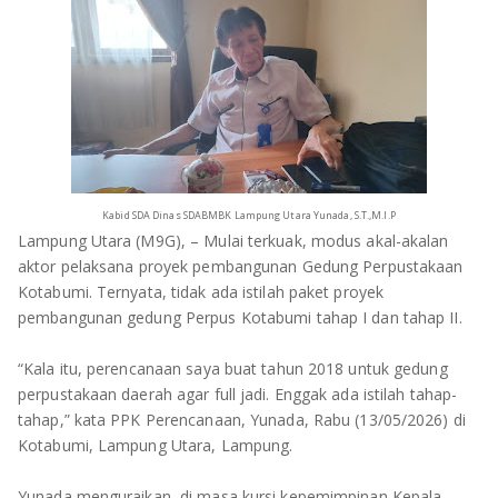
OLAHRAGA
METRO
ADVETORIAL
LAMPUNG TENGAH
LAMPUNG UTARA
LAMPUNG TIMUR
Kabid SDA Dinas SDABMBK Lampung Utara Yunada, S.T.,M.I.P
LAMPUNG BARAT
Lampung Utara (M9G), – Mulai terkuak, modus akal-akalan
aktor pelaksana proyek pembangunan Gedung Perpustakaan
LAMPUNG SELATAN
Kotabumi. Ternyata, tidak ada istilah paket proyek
pembangunan gedung Perpus Kotabumi tahap I dan tahap II.
PESAWARAN
“Kala itu, perencanaan saya buat tahun 2018 untuk gedung
TANGGAMUS
perpustakaan daerah agar full jadi. Enggak ada istilah tahap-
tahap,” kata PPK Perencanaan, Yunada, Rabu (13/05/2026) di
Kotabumi, Lampung Utara, Lampung.
PESISIR BARAT
Yunada menguraikan, di masa kursi kepemimpinan Kepala