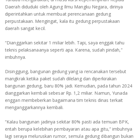
TULANG BAWANG
Daerah diduduki oleh Agung Ilmu Mangku Negara, dirinya
diperintahkan untuk membuat perencanaan gedung
TULANG BAWANG BARAT
perpustakaan. Mengingat, kala itu gedung perpustakaan
daerah sangat kecil.
MESUJI
“Dianggarkan sekitar 1 miliar lebih. Tapi, saya enggak tahu
WAY KANAN
teknis pelaksanaanya seperti apa. Karena, sudah pindah,”
imbuhnya.
PRINGSEWU
Disinggung, bangunan gedung yang ia rencanakan tersebut
mangkrak ketika paket sudah dilelang dan diperkirakan
bangunan gedung, baru 80% jadi. Kemudian, pada tahun 2024
dianggarkan kembali sebesar Rp. 1,2 miliar. Namun, Yunada
enggan membeberkan bagaimana tim teknis dinas terkait
menganggarkannya kembali.
“Kalau bangunan jadinya sekitar 80% pasti ada temuan BPK,
entah berupa kelebihan pembayaran atau apa gitu,” imbuhnya
lagi seraya meluruskan rumor, semula gedung dibangun bukan