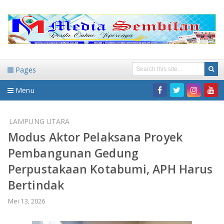
Pages
Menu
Home
LAMPUNG UTARA
Modus Aktor Pelaksana Proyek
DAERAH
Pembangunan Gedung
HUKUM-KRIMINAL
NASIONAL
Perpustakaan Kotabumi, APH Harus
Bertindak
PENDIDIKAN
DAERAH
Mei 13, 2026
WISATA
BANDAR LAMPUNG