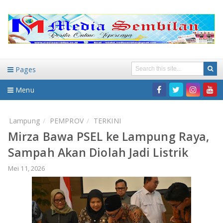
Pages
Menu
Home
Lampung
PEMPROV
TERKINI
Mirza Bawa PSEL ke Lampung Raya,
DAERAH
Sampah Akan Diolah Jadi Listrik
HUKUM-KRIMINAL
NASIONAL
Mei 11, 2026
PENDIDIKAN
DAERAH
WISATA
BANDAR LAMPUNG