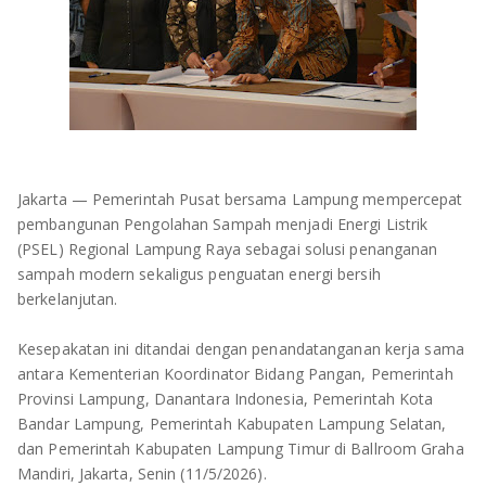
OLAHRAGA
METRO
ADVETORIAL
LAMPUNG TENGAH
LAMPUNG UTARA
LAMPUNG TIMUR
Jakarta — Pemerintah Pusat bersama Lampung mempercepat
pembangunan Pengolahan Sampah menjadi Energi Listrik
LAMPUNG BARAT
(PSEL) Regional Lampung Raya sebagai solusi penanganan
sampah modern sekaligus penguatan energi bersih
LAMPUNG SELATAN
berkelanjutan.
PESAWARAN
Kesepakatan ini ditandai dengan penandatanganan kerja sama
antara Kementerian Koordinator Bidang Pangan, Pemerintah
TANGGAMUS
Provinsi Lampung, Danantara Indonesia, Pemerintah Kota
Bandar Lampung, Pemerintah Kabupaten Lampung Selatan,
PESISIR BARAT
dan Pemerintah Kabupaten Lampung Timur di Ballroom Graha
Mandiri, Jakarta, Senin (11/5/2026).