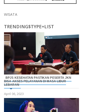
WISATA
TRENDING$TYPE=LIST
BPJS KESEHATAN PASTIKAN PESERTA JKN
BISA AKSES PELAYANAN DI MASA LIBUR
LEBARAN
April 06, 2023