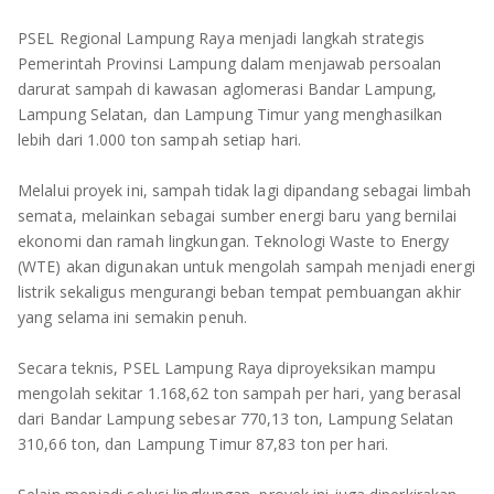
TULANG BAWANG
PSEL Regional Lampung Raya menjadi langkah strategis
TULANG BAWANG BARAT
Pemerintah Provinsi Lampung dalam menjawab persoalan
darurat sampah di kawasan aglomerasi Bandar Lampung,
MESUJI
Lampung Selatan, dan Lampung Timur yang menghasilkan
lebih dari 1.000 ton sampah setiap hari.
WAY KANAN
Melalui proyek ini, sampah tidak lagi dipandang sebagai limbah
PRINGSEWU
semata, melainkan sebagai sumber energi baru yang bernilai
ekonomi dan ramah lingkungan. Teknologi Waste to Energy
(WTE) akan digunakan untuk mengolah sampah menjadi energi
listrik sekaligus mengurangi beban tempat pembuangan akhir
yang selama ini semakin penuh.
Secara teknis, PSEL Lampung Raya diproyeksikan mampu
mengolah sekitar 1.168,62 ton sampah per hari, yang berasal
dari Bandar Lampung sebesar 770,13 ton, Lampung Selatan
310,66 ton, dan Lampung Timur 87,83 ton per hari.