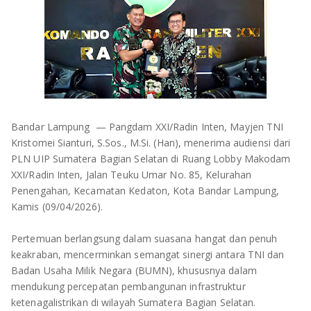
OLAHRAGA
METRO
ADVETORIAL
LAMPUNG TENGAH
LAMPUNG UTARA
LAMPUNG TIMUR
Bandar Lampung — Pangdam XXI/Radin Inten, Mayjen TNI
Kristomei Sianturi, S.Sos., M.Si. (Han), menerima audiensi dari
LAMPUNG BARAT
PLN UIP Sumatera Bagian Selatan di Ruang Lobby Makodam
XXI/Radin Inten, Jalan Teuku Umar No. 85, Kelurahan
LAMPUNG SELATAN
Penengahan, Kecamatan Kedaton, Kota Bandar Lampung,
Kamis (09/04/2026).
PESAWARAN
Pertemuan berlangsung dalam suasana hangat dan penuh
TANGGAMUS
keakraban, mencerminkan semangat sinergi antara TNI dan
Badan Usaha Milik Negara (BUMN), khususnya dalam
PESISIR BARAT
mendukung percepatan pembangunan infrastruktur
ketenagalistrikan di wilayah Sumatera Bagian Selatan.