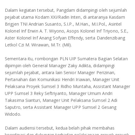
TULANG BAWANG
Dalam kegiatan tersebut, Pangdam didampingi oleh sejumlah
TULANG BAWANG BARAT
pejabat utama Kodam XXI/Radin Inten, di antaranya Kasdam
Brigjen TNI Andrian Susanto, S.I.P., M.Han., M.I.Pol., Asintel
MESUJI
Kolonel Inf Erwin A. T. Wiyono, Asops Kolonel Inf Triyono, S.E.,
Aster Kolonel Inf Anang Sofyan Effendy, serta Dandenzibang
WAY KANAN
Letkol Czi M. Wirawan, M.Tr. (Mil).
PRINGSEWU
Sementara itu, rombongan PLN UIP Sumatera Bagian Selatan
dipimpin oleh General Manager Zaky Adikta, didampingi
sejumlah pejabat, antara lain Senior Manager Perizinan,
Pertanahan dan Komunikasi Hendri Iriawan, Manager Unit
Pelaksana Proyek Sumsel 3 Ridho Muntaha, Assistant Manager
UPP Sumsel 3 Reky Seftriyanto, Manager Umum Andri
Takasima Sianturi, Manager Unit Pelaksana Sumsel 2 Adi
Saputro, serta Assistant Manager UPP Sumsel 2 Gesang
Widodo.
Dalam audiensi tersebut, kedua belah pihak membahas
koordinasi dan dukungan terhadap pelaksanaan proyek-proyek