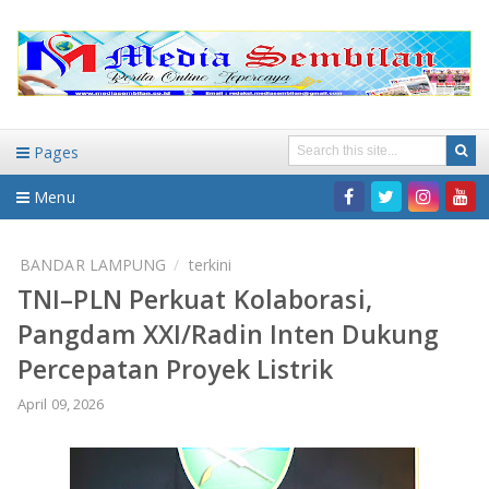
Pages
Menu
Home
BANDAR LAMPUNG
terkini
TNI–PLN Perkuat Kolaborasi,
DAERAH
Pangdam XXI/Radin Inten Dukung
HUKUM-KRIMINAL
NASIONAL
Percepatan Proyek Listrik
PENDIDIKAN
DAERAH
April 09, 2026
WISATA
BANDAR LAMPUNG