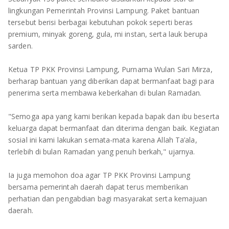
TULANG BAWANG
lingkungan Pemerintah Provinsi Lampung. Paket bantuan
tersebut berisi berbagai kebutuhan pokok seperti beras
TULANG BAWANG BARAT
premium, minyak goreng, gula, mi instan, serta lauk berupa
sarden.
MESUJI
Ketua TP PKK Provinsi Lampung, Purnama Wulan Sari Mirza,
WAY KANAN
berharap bantuan yang diberikan dapat bermanfaat bagi para
penerima serta membawa keberkahan di bulan Ramadan.
PRINGSEWU
"Semoga apa yang kami berikan kepada bapak dan ibu beserta
keluarga dapat bermanfaat dan diterima dengan baik. Kegiatan
sosial ini kami lakukan semata-mata karena Allah Ta’ala,
terlebih di bulan Ramadan yang penuh berkah," ujarnya.
Ia juga memohon doa agar TP PKK Provinsi Lampung
bersama pemerintah daerah dapat terus memberikan
perhatian dan pengabdian bagi masyarakat serta kemajuan
daerah.