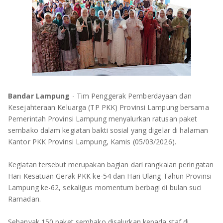
OLAHRAGA
METRO
ADVETORIAL
LAMPUNG TENGAH
LAMPUNG UTARA
LAMPUNG TIMUR
Bandar Lampung
- Tim Penggerak Pemberdayaan dan
LAMPUNG BARAT
Kesejahteraan Keluarga (TP PKK) Provinsi Lampung bersama
Pemerintah Provinsi Lampung menyalurkan ratusan paket
LAMPUNG SELATAN
sembako dalam kegiatan bakti sosial yang digelar di halaman
Kantor PKK Provinsi Lampung, Kamis (05/03/2026).
PESAWARAN
Kegiatan tersebut merupakan bagian dari rangkaian peringatan
TANGGAMUS
Hari Kesatuan Gerak PKK ke-54 dan Hari Ulang Tahun Provinsi
Lampung ke-62, sekaligus momentum berbagi di bulan suci
Ramadan.
PESISIR BARAT
Sebanyak 150 paket sembako disalurkan kepada staf di