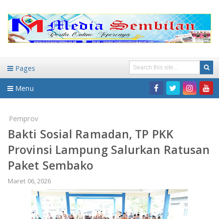
Pages
Menu
Home
Pemprov
Bakti Sosial Ramadan, TP PKK
DAERAH
Provinsi Lampung Salurkan Ratusan
HUKUM-KRIMINAL
NASIONAL
Paket Sembako
PENDIDIKAN
DAERAH
Maret 06, 2026
WISATA
BANDAR LAMPUNG