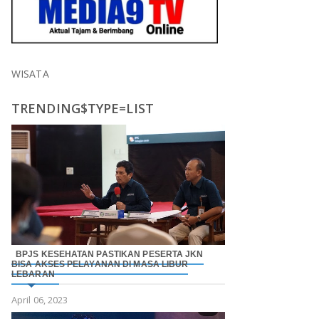
WISATA
TRENDING$TYPE=LIST
BPJS KESEHATAN PASTIKAN PESERTA JKN
BISA AKSES PELAYANAN DI MASA LIBUR
LEBARAN
April 06, 2023