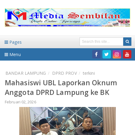
Pages
Menu
Home
BANDAR LAMPUNG
DPRD PROV
terkini
Mahasiswi UBL Laporkan Oknum
DAERAH
Anggota DPRD Lampung ke BK
HUKUM-KRIMINAL
NASIONAL
Februari 02, 2026
PENDIDIKAN
DAERAH
WISATA
BANDAR LAMPUNG