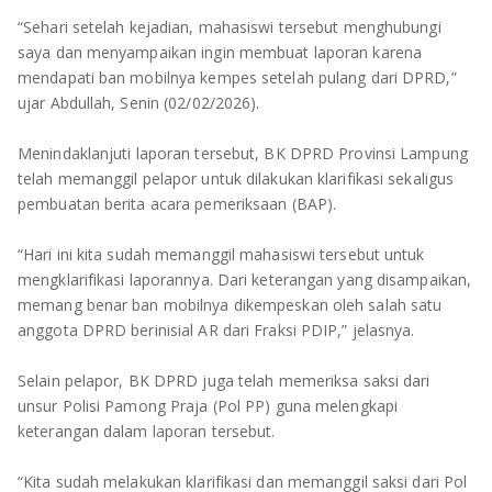
TULANG BAWANG
“Sehari setelah kejadian, mahasiswi tersebut menghubungi
saya dan menyampaikan ingin membuat laporan karena
TULANG BAWANG BARAT
mendapati ban mobilnya kempes setelah pulang dari DPRD,”
ujar Abdullah, Senin (02/02/2026).
MESUJI
Menindaklanjuti laporan tersebut, BK DPRD Provinsi Lampung
WAY KANAN
telah memanggil pelapor untuk dilakukan klarifikasi sekaligus
pembuatan berita acara pemeriksaan (BAP).
PRINGSEWU
“Hari ini kita sudah memanggil mahasiswi tersebut untuk
mengklarifikasi laporannya. Dari keterangan yang disampaikan,
memang benar ban mobilnya dikempeskan oleh salah satu
anggota DPRD berinisial AR dari Fraksi PDIP,” jelasnya.
Selain pelapor, BK DPRD juga telah memeriksa saksi dari
unsur Polisi Pamong Praja (Pol PP) guna melengkapi
keterangan dalam laporan tersebut.
“Kita sudah melakukan klarifikasi dan memanggil saksi dari Pol