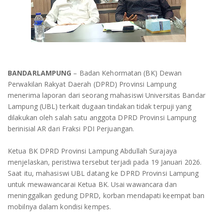
OLAHRAGA
METRO
ADVETORIAL
LAMPUNG TENGAH
LAMPUNG UTARA
BANDARLAMPUNG
– Badan Kehormatan (BK) Dewan
LAMPUNG TIMUR
Perwakilan Rakyat Daerah (DPRD) Provinsi Lampung
menerima laporan dari seorang mahasiswi Universitas Bandar
LAMPUNG BARAT
Lampung (UBL) terkait dugaan tindakan tidak terpuji yang
dilakukan oleh salah satu anggota DPRD Provinsi Lampung
LAMPUNG SELATAN
berinisial AR dari Fraksi PDI Perjuangan.
PESAWARAN
Ketua BK DPRD Provinsi Lampung Abdullah Surajaya
menjelaskan, peristiwa tersebut terjadi pada 19 Januari 2026.
TANGGAMUS
Saat itu, mahasiswi UBL datang ke DPRD Provinsi Lampung
untuk mewawancarai Ketua BK. Usai wawancara dan
PESISIR BARAT
meninggalkan gedung DPRD, korban mendapati keempat ban
mobilnya dalam kondisi kempes.