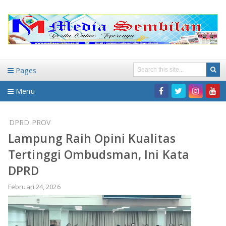
Pages
Menu
Home
DPRD PROV
Lampung Raih Opini Kualitas
DAERAH
Tertinggi Ombudsman, Ini Kata
HUKUM-KRIMINAL
NASIONAL
DPRD
PENDIDIKAN
DAERAH
Februari 24, 2026
WISATA
BANDAR LAMPUNG