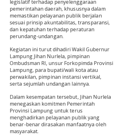
TULANG BAWANG
legislatif terhadap penyelenggaraan
pemerintahan daerah, khususnya dalam
memastikan pelayanan publik berjalan
TULANG BAWANG BARAT
sesuai prinsip akuntabilitas, transparansi,
dan kepatuhan terhadap peraturan
MESUJI
perundang-undangan.
WAY KANAN
Kegiatan ini turut dihadiri Wakil Gubernur
Lampung Jihan Nurlela, pimpinan
PRINGSEWU
Ombudsman RI, unsur Forkopimda Provinsi
Lampung, para bupati/wali kota atau
perwakilan, pimpinan instansi vertikal,
serta sejumlah undangan lainnya.
Dalam kesempatan tersebut, Jihan Nurlela
menegaskan komitmen Pemerintah
Provinsi Lampung untuk terus
menghadirkan pelayanan publik yang
benar-benar dirasakan manfaatnya oleh
masyarakat.