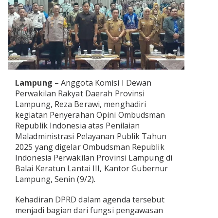
OLAHRAGA
METRO
ADVETORIAL
LAMPUNG TENGAH
LAMPUNG UTARA
LAMPUNG TIMUR
Lampung –
Anggota Komisi I Dewan
Perwakilan Rakyat Daerah Provinsi
LAMPUNG BARAT
Lampung, Reza Berawi, menghadiri
kegiatan Penyerahan Opini Ombudsman
Republik Indonesia atas Penilaian
LAMPUNG SELATAN
Maladministrasi Pelayanan Publik Tahun
2025 yang digelar Ombudsman Republik
PESAWARAN
Indonesia Perwakilan Provinsi Lampung di
Balai Keratun Lantai III, Kantor Gubernur
TANGGAMUS
Lampung, Senin (9/2).
PESISIR BARAT
Kehadiran DPRD dalam agenda tersebut
menjadi bagian dari fungsi pengawasan