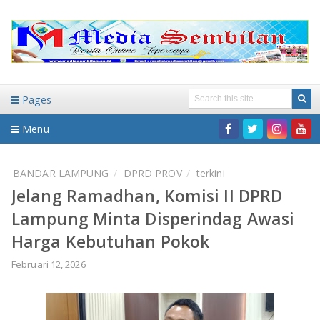
Pages
Menu
Home
BANDAR LAMPUNG
DPRD PROV
terkini
Jelang Ramadhan, Komisi II DPRD
DAERAH
Lampung Minta Disperindag Awasi
HUKUM-KRIMINAL
NASIONAL
Harga Kebutuhan Pokok
PENDIDIKAN
DAERAH
Februari 12, 2026
WISATA
BANDAR LAMPUNG