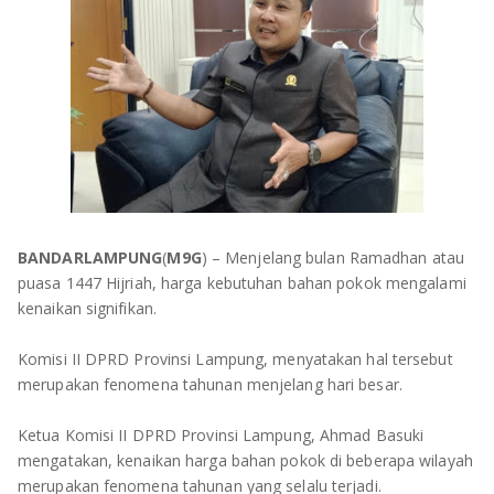
OLAHRAGA
METRO
ADVETORIAL
LAMPUNG TENGAH
LAMPUNG UTARA
LAMPUNG TIMUR
LAMPUNG BARAT
BANDARLAMPUNG
(
M9G
) – Menjelang bulan Ramadhan atau
puasa 1447 Hijriah, harga kebutuhan bahan pokok mengalami
LAMPUNG SELATAN
kenaikan signifikan.
PESAWARAN
Komisi II DPRD Provinsi Lampung, menyatakan hal tersebut
merupakan fenomena tahunan menjelang hari besar.
TANGGAMUS
Ketua Komisi II DPRD Provinsi Lampung, Ahmad Basuki
PESISIR BARAT
mengatakan, kenaikan harga bahan pokok di beberapa wilayah
merupakan fenomena tahunan yang selalu terjadi.