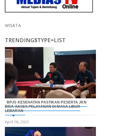
WISATA
TRENDING$TYPE=LIST
BPJS KESEHATAN PASTIKAN PESERTA JKN
BISA AKSES PELAYANAN DI MASA LIBUR
LEBARAN
April 06, 2023