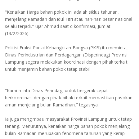
TULANG BAWANG
"Kenaikan Harga bahan pokok Ini adalah siklus tahunan,
TULANG BAWANG BARAT
menjelang Ramadan dan idul Fitri atau hari-hari besar nasional
selalu terjadi," ujar Ahmad saat dikonfirmasi, Jum'at
MESUJI
(13/2/2026).
WAY KANAN
Politisi Fraksi Partai Kebangkitan Bangsa (PKB) itu meminta,
Dinas Perindustrian dan Perdagangan (Disperindag) Provinsi
PRINGSEWU
Lampung segera melakukan koordinasi dengan pihak terkait
untuk menjamin bahan pokok tetap stabil.
"Kami minta Dinas Perindag, untuk bergerak cepat
berkoordinasi dengan pihak-pihak terkait memastikan pasokan
aman menjelang bulan Ramadhan," tegasnya.
Ia juga mengimbau masyarakat Provinsi Lampung untuk tetap
tenang. Menurutnya, kenaikan harga bahan pokok menjelang
bulan Ramadan merupakan fenomena tahunan yang kerap