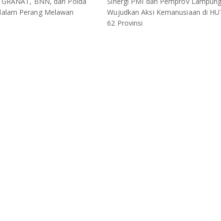
i GRANAT, BNN, dan Polda
Sinergi PMI dan Pemprov Lampun
alam Perang Melawan
Wujudkan Aksi Kemanusiaan di HU
62 Provinsi