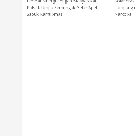
Pererat Sinergi dengan Masyarakat,
Kolaboras
Polsek Umpu Semenguk Gelar Apel
Lampung d
Sabuk Kamtibmas
Narkoba