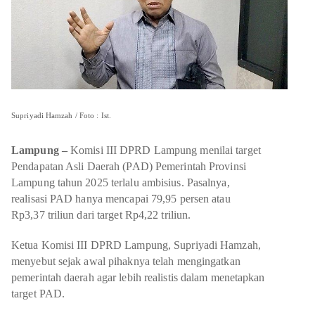
OLAHRAGA
METRO
ADVETORIAL
LAMPUNG TENGAH
LAMPUNG UTARA
LAMPUNG TIMUR
Supriyadi Hamzah / Foto : Ist.
LAMPUNG BARAT
Lampung –
Komisi III DPRD Lampung menilai target
Pendapatan Asli Daerah (PAD) Pemerintah Provinsi
LAMPUNG SELATAN
Lampung tahun 2025 terlalu ambisius. Pasalnya,
realisasi PAD hanya mencapai 79,95 persen atau
PESAWARAN
Rp3,37 triliun dari target Rp4,22 triliun.
Ketua Komisi III DPRD Lampung, Supriyadi Hamzah,
TANGGAMUS
menyebut sejak awal pihaknya telah mengingatkan
pemerintah daerah agar lebih realistis dalam menetapkan
PESISIR BARAT
target PAD.