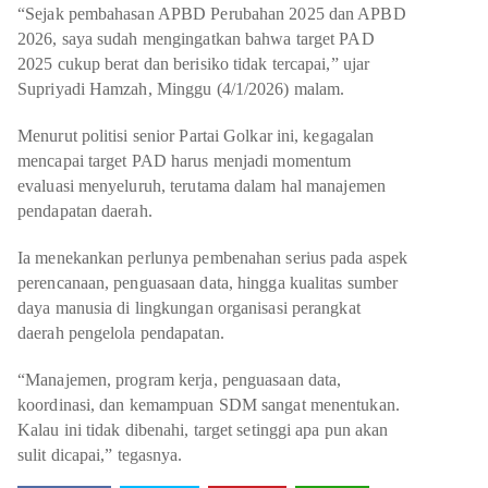
TULANG BAWANG
“Sejak pembahasan APBD Perubahan 2025 dan APBD
2026, saya sudah mengingatkan bahwa target PAD
TULANG BAWANG BARAT
2025 cukup berat dan berisiko tidak tercapai,” ujar
Supriyadi Hamzah, Minggu (4/1/2026) malam.
MESUJI
Menurut politisi senior Partai Golkar ini, kegagalan
WAY KANAN
mencapai target PAD harus menjadi momentum
evaluasi menyeluruh, terutama dalam hal manajemen
PRINGSEWU
pendapatan daerah.
Ia menekankan perlunya pembenahan serius pada aspek
perencanaan, penguasaan data, hingga kualitas sumber
daya manusia di lingkungan organisasi perangkat
daerah pengelola pendapatan.
“Manajemen, program kerja, penguasaan data,
koordinasi, dan kemampuan SDM sangat menentukan.
Kalau ini tidak dibenahi, target setinggi apa pun akan
sulit dicapai,” tegasnya.