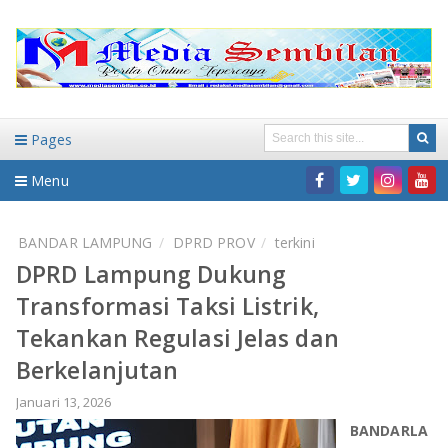
Pages
Menu
Home
BANDAR LAMPUNG
DPRD PROV
terkini
DPRD Lampung Dukung
DAERAH
Transformasi Taksi Listrik,
HUKUM-KRIMINAL
NASIONAL
Tekankan Regulasi Jelas dan
Berkelanjutan
PENDIDIKAN
DAERAH
Januari 13, 2026
WISATA
BANDAR LAMPUNG
BANDARLA