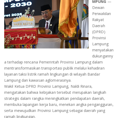
MPUNG
—
OLAHRAGA
METRO
Dewan
Perwakilan
ADVETORIAL
LAMPUNG TENGAH
Rakyat
Daerah
LAMPUNG UTARA
(DPRD)
Provinsi
LAMPUNG TIMUR
Lampung
menyatakan
LAMPUNG BARAT
dukunganny
a terhadap rencana Pemerintah Provinsi Lampung dalam
LAMPUNG SELATAN
mentransformasikan transportasi publik melalui kehadiran
layanan taksi listrik ramah lingkungan di wilayah Bandar
Lampung dan kawasan aglomerasinya.
PESAWARAN
Wakil Ketua DPRD Provinsi Lampung, Naldi Rinara,
mengatakan bahwa kebijakan tersebut merupakan langkah
TANGGAMUS
strategis dalam rangka meningkatkan pendapatan daerah,
membuka lapangan kerja baru, menekan angka pengangguran,
PESISIR BARAT
serta mewujudkan Provinsi Lampung sebagai daerah yang
ramah lingkungan.