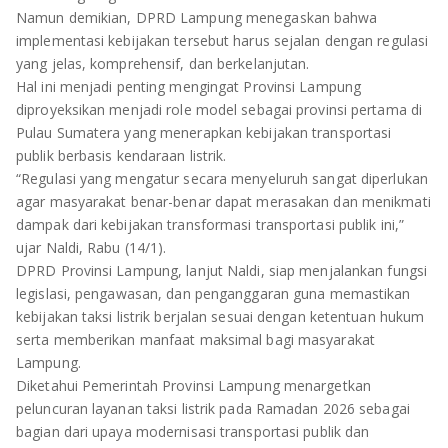
TULANG BAWANG
Namun demikian, DPRD Lampung menegaskan bahwa
implementasi kebijakan tersebut harus sejalan dengan regulasi
TULANG BAWANG BARAT
yang jelas, komprehensif, dan berkelanjutan.
Hal ini menjadi penting mengingat Provinsi Lampung
MESUJI
diproyeksikan menjadi role model sebagai provinsi pertama di
Pulau Sumatera yang menerapkan kebijakan transportasi
WAY KANAN
publik berbasis kendaraan listrik.
“Regulasi yang mengatur secara menyeluruh sangat diperlukan
PRINGSEWU
agar masyarakat benar-benar dapat merasakan dan menikmati
dampak dari kebijakan transformasi transportasi publik ini,”
ujar Naldi, Rabu (14/1).
DPRD Provinsi Lampung, lanjut Naldi, siap menjalankan fungsi
legislasi, pengawasan, dan penganggaran guna memastikan
kebijakan taksi listrik berjalan sesuai dengan ketentuan hukum
serta memberikan manfaat maksimal bagi masyarakat
Lampung.
Diketahui Pemerintah Provinsi Lampung menargetkan
peluncuran layanan taksi listrik pada Ramadan 2026 sebagai
bagian dari upaya modernisasi transportasi publik dan