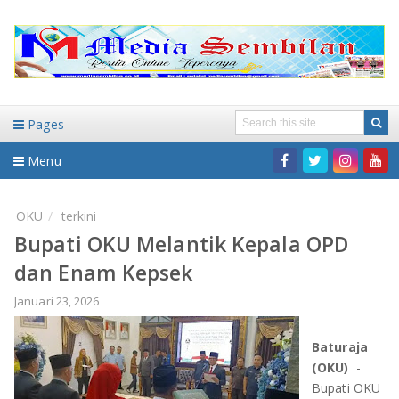
Pages
Menu
Home
OKU
terkini
Bupati OKU Melantik Kepala OPD
DAERAH
dan Enam Kepsek
HUKUM-KRIMINAL
NASIONAL
Januari 23, 2026
PENDIDIKAN
DAERAH
Baturaja
(OKU)
-
WISATA
BANDAR LAMPUNG
Bupati OKU