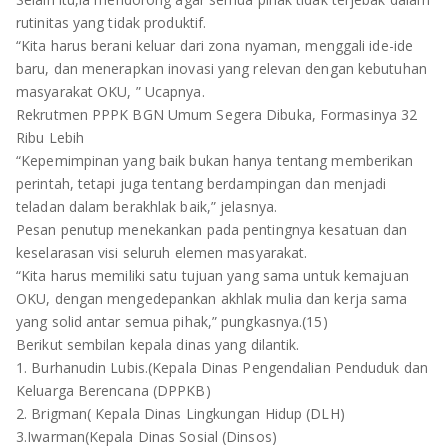
TULANG BAWANG
rutinitas yang tidak produktif.
“Kita harus berani keluar dari zona nyaman, menggali ide-ide
TULANG BAWANG BARAT
baru, dan menerapkan inovasi yang relevan dengan kebutuhan
masyarakat OKU, ” Ucapnya.
MESUJI
Rekrutmen PPPK BGN Umum Segera Dibuka, Formasinya 32
Ribu Lebih
WAY KANAN
“Kepemimpinan yang baik bukan hanya tentang memberikan
perintah, tetapi juga tentang berdampingan dan menjadi
PRINGSEWU
teladan dalam berakhlak baik,” jelasnya.
Pesan penutup menekankan pada pentingnya kesatuan dan
keselarasan visi seluruh elemen masyarakat.
“Kita harus memiliki satu tujuan yang sama untuk kemajuan
OKU, dengan mengedepankan akhlak mulia dan kerja sama
yang solid antar semua pihak,” pungkasnya.(15)
Berikut sembilan kepala dinas yang dilantik.
1. Burhanudin Lubis.(Kepala Dinas Pengendalian Penduduk dan
Keluarga Berencana (DPPKB)
2. Brigman( Kepala Dinas Lingkungan Hidup (DLH)
3.Iwarman(Kepala Dinas Sosial (Dinsos)