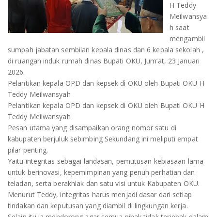
H Teddy
OLAHRAGA
METRO
Meilwansya
h saat
ADVETORIAL
LAMPUNG TENGAH
mengambil
sumpah jabatan sembilan kepala dinas dan 6 kepala sekolah ,
LAMPUNG UTARA
di ruangan induk rumah dinas Bupati OKU, Jum’at, 23 Januari
2026.
LAMPUNG TIMUR
Pelantikan kepala OPD dan kepsek dì OKU oleh Bupati OKU H
Teddy Meilwansyah
LAMPUNG BARAT
Pelantikan kepala OPD dan kepsek dì OKU oleh Bupati OKU H
Teddy Meilwansyah
LAMPUNG SELATAN
Pesan utama yang disampaikan orang nomor satu di
kabupaten berjuluk sebimbing Sekundang ini meliputi empat
PESAWARAN
pilar penting.
Yaitu integritas sebagai landasan, pemutusan kebiasaan lama
TANGGAMUS
untuk berinovasi, kepemimpinan yang penuh perhatian dan
teladan, serta berakhlak dan satu visi untuk Kabupaten OKU.
PESISIR BARAT
Menurut Teddy, integritas harus menjadi dasar dari setiap
tindakan dan keputusan yang diambil di lingkungan kerja.
Selain itu,ia mendorong agar semua pihak tidak terjebak dalam