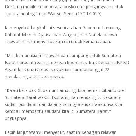
TULANG BAWANG
Destana mobile ke beberapa posko dan pengungsian untuk
trauma healing," ujar Wahyu, Senin (15/11/2025).
TULANG BAWANG BARAT
Ia menyebut langkah ini sesuai arahan Gubernur Lampung,
MESUJI
Rahmat Mirzani Djausal dan Wagub Jihan Nurlela bahwa
relawan harus menyesuaikan diri untuk kemanusiaan.
WAY KANAN
"Misi kemanusiaan relawan dari Lampung untuk Sumatera
PRINGSEWU
Barat harus maksimal, dengan koordinasi baik bersama BPBD
Agam baik untuk proses evakuasi sampai tanggal 22
mendatang untuk seterusnya.
"Kalau kata pak Gubernur Lampung, kita pernah dibantu oleh
Sumatera Barat waktu Tsunami, nah rendang itu sekarang
sudah jadi darah dan daging sehingga sudah waktunya kita
kembali membantu saudara kita di Sumatera Barat,"
ungkapnya.
Lebih lanjut Wahyu menyebut, saat ini sebagian relawan