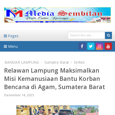
Pages
Menu
Home
BANDAR LAMPUNG
Sumatra Barat
terkini
Relawan Lampung Maksimalkan
DAERAH
Misi Kemanusiaan Bantu Korban
HUKUM-KRIMINAL
NASIONAL
Bencana di Agam, Sumatera Barat
PENDIDIKAN
DAERAH
Desember 14, 2025
WISATA
BANDAR LAMPUNG