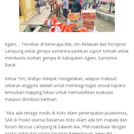
OLAHRAGA
METRO
ADVETORIAL
LAMPUNG TENGAH
LAMPUNG UTARA
Agam, - Tersebar di benerapa titik, tim Relawan dari Pemprov
LAMPUNG TIMUR
Lampung untuk gempa sumatera pastikan suport terbaik untuk
membantu korban gempa di Kabupaten Agam, Sumatera
LAMPUNG BARAT
Barat.
LAMPUNG SELATAN
Ketua Tim, Wahyu Hidayat mengatakan, adapun maksud
sebaran anggota adalah untuk membagi tugas sesuai tupoksi
PESAWARAN
kemudian mapping lokasi untuk memudahkan evakuasi
maupun distribusi bantuan.
TANGGAMUS
"Kita ada tenaga medis di Koto Alam penempatan puskesmas,
SAR di Posko utama Basarnas Koto Alam ada tim mapala dan
PESISIR BARAT
forum Rescue Lampung di Salareh Aia, PMI mambaur dengan
posko induk dan posko tanggap Palembayan, kemudia