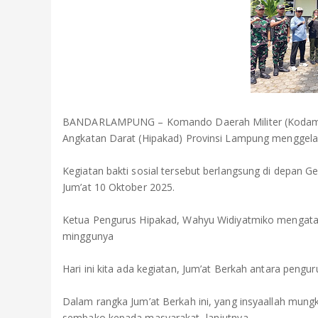
BANDARLAMPUNG – Komando Daerah Militer (Kodam) X
Angkatan Darat (Hipakad) Provinsi Lampung menggelar
Kegiatan bakti sosial tersebut berlangsung di depan
Jum’at 10 Oktober 2025.
Ketua Pengurus Hipakad, Wahyu Widiyatmiko mengatakan
minggunya
Hari ini kita ada kegiatan, Jum’at Berkah antara pen
Dalam rangka Jum’at Berkah ini, yang insyaallah mun
sembako kepada masyarakat, lanjutnya.