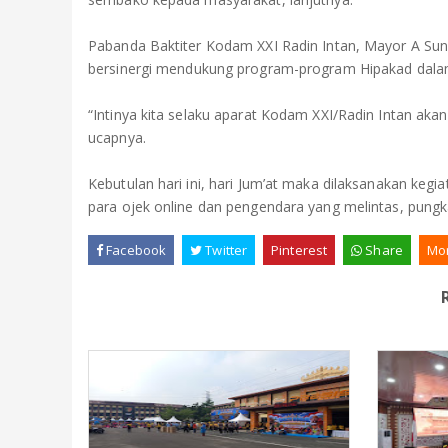
Pabanda Baktiter Kodam XXI Radin Intan, Mayor A Su
bersinergi mendukung program-program Hipakad dalam 
“Intinya kita selaku aparat Kodam XXI/Radin Intan akan
ucapnya.
Kebutulan hari ini, hari Jum’at maka dilaksanakan ke
para ojek online dan pengendara yang melintas, pung
Facebook
Twitter
Pinterest
Share
Mo