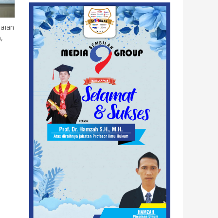
aian
,