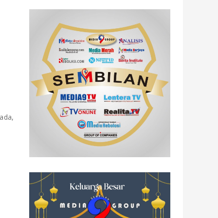
.
ada,