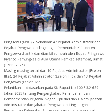
OLAHRAGA
METRO
ADVETORIAL
LAMPUNG TENGAH
LAMPUNG UTARA
LAMPUNG TIMUR
Pringsewu (M9G),- Sebanyak 47 Pejabat Administrator dan
Pejabat Pengawas di lingkungan Pemerintah Kabupaten
LAMPUNG BARAT
Pringsewu dilantik dan diambil sumpah oleh Bupati Pringsewu
Riyanto Pamungkas di Aula Utama Pemkab setempat, Jumat
LAMPUNG SELATAN
(17/10/2025).
Masing-masing terdiri dari 10 Pejabat Administrator (Eselon
PESAWARAN
III.a), 24 Pejabat Administrator (Eselon III.b), dan 13 Pejabat
Pengawas (Eselon IV.a).
TANGGAMUS
Pelantikan ini didasarkan pada SK Bupati No.100.3.3.2-659
tahun 2025 tentang Pengangkatan, Pemindahan dan
Pemberhentian Pegawai Negeri Sipil dari dan Dalam Jabatan
PESISIR BARAT
Administrator dan Jabatan Pengawas di Lingkungan
Pemerintah Kabupaten Pringsewu, serta beberapa surat