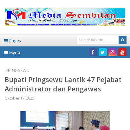
Pages
Menu
Home
PRINGSEWU
Bupati Pringsewu Lantik 47 Pejabat
DAERAH
Administrator dan Pengawas
HUKUM-KRIMINAL
NASIONAL
Oktober 17, 2025
PENDIDIKAN
DAERAH
WISATA
BANDAR LAMPUNG