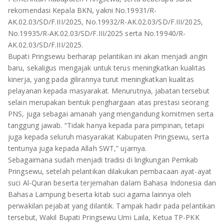
TULANG BAWANG
rekomendasi Kepala BKN, yakni No.19931/R-
AK.02.03/SD/F.III/2025, No.19932/R-AK.02.03/SD/F.III/2025,
TULANG BAWANG BARAT
No.19935/R-AK.02.03/SD/F.III/2025 serta No.19940/R-
AK.02.03/SD/F.III/2025.
MESUJI
Bupati Pringsewu berharap pelantikan ini akan menjadi angin
baru, sekaligus mengajak untuk terus meningkatkan kualitas
WAY KANAN
kinerja, yang pada gilirannya turut meningkatkan kualitas
pelayanan kepada masyarakat. Menurutnya, jabatan tersebut
PRINGSEWU
selain merupakan bentuk penghargaan atas prestasi seorang
PNS, juga sebagai amanah yang mengandung komitmen serta
tanggung jawab. “Tidak hanya kepada para pimpinan, tetapi
juga kepada seluruh masyarakat Kabupaten Pringsewu, serta
tentunya juga kepada Allah SWT,” ujarnya.
Sebagaimana sudah menjadi tradisi di lingkungan Pemkab
Pringsewu, setelah pelantikan dilakukan pembacaan ayat-ayat
suci Al-Quran beserta terjemahan dalam Bahasa Indonesia dan
Bahasa Lampung beserta kitab suci agama lainnya oleh
perwakilan pejabat yang dilantik. Tampak hadir pada pelantikan
tersebut, Wakil Bupati Pringsewu Umi Laila, Ketua TP-PKK