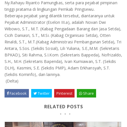
Ny.Rahayu Riyanto Pamungkas, serta para pejabat pimpinan
tinggi pratama di lingkungan Pemkab Pringsewu.
Beberapa pejabat yang dilantik tersebut, diantaranya untuk
Pejabat Administrator (Eselon III.a), adalah Novan Dwi
Wibowo, S.T., M.T. (Kabag Pengadaan Barang dan Jasa Setda),
Cicih Daniasri, S.T., M.Si. (Kabag Organisasi Setda), Otten
Rinaldi, S.T., M.T.(Kabag Administrasi Pembangunan Setda), Tri
Antara, S.Sos. (Sekdis Sosial), Lili Yuliana, S.E.,M.M. (Sekretaris
BPKAD), Siti Rahma, S.I.Kom. (Sekretaris Bappeda), Nofrizaldo,
S.H., M.H. (Sekretaris Bapenda), Ivan Kurniawan, S.T. (Sekdis
DLH), Kasmini, S.E. (Sekdis PMP), Adam Erkhansyah, S.T.
(Sekdis Kominfo), dan lainnya.
(Delta)
Facebook
Twitter
Pinterest
Share
RELATED POSTS