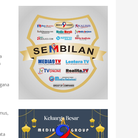
a
n
agana
mus,
ata