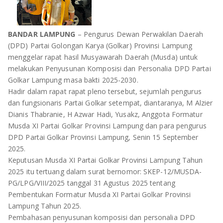
OLAHRAGA
METRO
ADVETORIAL
LAMPUNG TENGAH
BANDAR LAMPUNG
– Pengurus Dewan Perwakilan Daerah
(DPD) Partai Golongan Karya (Golkar) Provinsi Lampung
LAMPUNG UTARA
menggelar rapat hasil Musyawarah Daerah (Musda) untuk
melakukan Penyusunan Komposisi dan Personalia DPD Partai
Golkar Lampung masa bakti 2025-2030.
LAMPUNG TIMUR
Hadir dalam rapat rapat pleno tersebut, sejumlah pengurus
dan fungsionaris Partai Golkar setempat, diantaranya, M Alzier
LAMPUNG BARAT
Dianis Thabranie, H Azwar Hadi, Yusakz, Anggota Formatur
Musda XI Partai Golkar Provinsi Lampung dan para pengurus
LAMPUNG SELATAN
DPD Partai Golkar Provinsi Lampung, Senin 15 September
2025.
PESAWARAN
Keputusan Musda XI Partai Golkar Provinsi Lampung Tahun
2025 itu tertuang dalam surat bernomor: SKEP-12/MUSDA-
TANGGAMUS
PG/LPG/VIII/2025 tanggal 31 Agustus 2025 tentang
Pembentukan Formatur Musda XI Partai Golkar Provinsi
PESISIR BARAT
Lampung Tahun 2025.
Pembahasan penyusunan komposisi dan personalia DPD