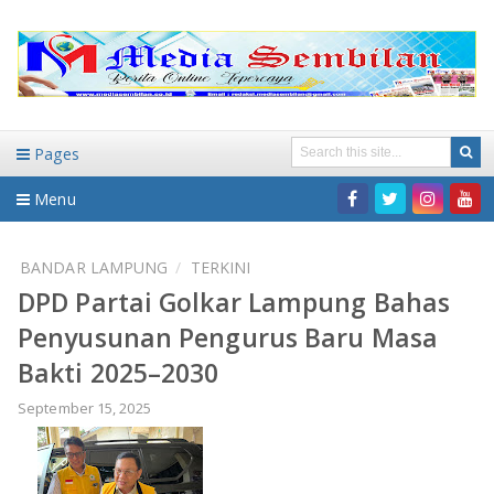
Pages
Menu
Home
BANDAR LAMPUNG
TERKINI
DPD Partai Golkar Lampung Bahas
DAERAH
Penyusunan Pengurus Baru Masa
HUKUM-KRIMINAL
NASIONAL
Bakti 2025–2030
PENDIDIKAN
DAERAH
September 15, 2025
WISATA
BANDAR LAMPUNG