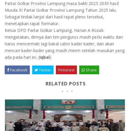
TULANG BAWANG
Partai Golkar Provinsi Lampung masa bakti 2025 2030 hasil
Musda XI Partai Golkar Provinsi Lampung Tahun 2025 lalu.
TULANG BAWANG BARAT
Sebagai tindak lanjut dari hasil rapat pleno tersebut,
menetapkan rapat formatur.
MESUJI
Ketua DPD Partai Golkar Lampung, Hanan A Rozak
mengatakan, dirinya dan tim pengurus masih perlu waktu dan
WAY KANAN
harus mencermati lagi bakal calon kader-kader, dan akan
mencari kader-kader yang masih minim setelah masukan yang
PRINGSEWU
ada pada hari ini. (
Iqbal
)
Facebook
Twitter
Pinterest
Share
RELATED POSTS