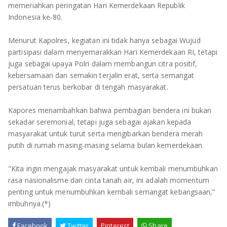
TULANG BAWANG
memeriahkan peringatan Hari Kemerdekaan Republik
Indonesia ke-80.
TULANG BAWANG BARAT
Menurut Kapolres, kegiatan ini tidak hanya sebagai Wujud
MESUJI
partisipasi dalam menyemarakkan Hari Kemerdekaan RI, tetapi
juga sebagai upaya Polri dalam membangun citra positif,
WAY KANAN
kebersamaan dan semakin terjalin erat, serta semangat
persatuan terus berkobar di tengah masyarakat.
PRINGSEWU
Kapores menambahkan bahwa pembagian bendera ini bukan
sekadar seremonial, tetapi juga sebagai ajakan kepada
masyarakat untuk turut serta mengibarkan bendera merah
putih di rumah masing-masing selama bulan kemerdekaan.
"Kita ingin mengajak masyarakat untuk kembali menumbuhkan
rasa nasionalisme dan cinta tanah air, ini adalah momentum
penting untuk menumbuhkan kembali semangat kebangsaan,”
imbuhnya.(*)
Facebook
Twitter
Pinterest
Share