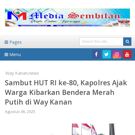
Pages
Menu
Home
Way Kanan.news
Sambut HUT RI ke-80, Kapolres Ajak
DAERAH
Warga Kibarkan Bendera Merah
HUKUM-KRIMINAL
NASIONAL
Putih di Way Kanan
PENDIDIKAN
DAERAH
Agustus 06, 2025
WISATA
BANDAR LAMPUNG