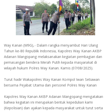
OLAHRAGA
METRO
ADVETORIAL
LAMPUNG TENGAH
LAMPUNG UTARA
LAMPUNG TIMUR
Way Kanan (M9G),- Dalam rangka menyambut Hari Ulang
Tahun ke-80 Republik Indonesia, Kapolres Way Kanan AKBP
LAMPUNG BARAT
Adanan Mangopang melaksanakan kegiatan pembagian dan
pemasangan bendera Merah Putih kepada masyarakat di
LAMPUNG SELATAN
wilayah hukum Polres Way Kanan. Kamis (07/08/2025).
PESAWARAN
Turut hadir Wakapolres Way Kanan Kompol Iwan Setiawan
bersama Pejabat Utama dan personel Polres Way Kanan
TANGGAMUS
Kapolres Way Kanan AKBP Adanan Mangopang mengatakan
PESISIR BARAT
bahwa kegiatan ini merupakan bentuk kepedulian kami
(Kepolisian) dan ajakan kepada masyarakat untuk turut serta