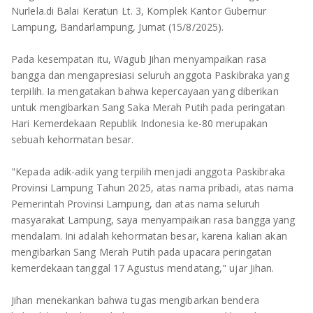
TULANG BAWANG
Nurlela.di Balai Keratun Lt. 3, Komplek Kantor Gubernur
Lampung, Bandarlampung, Jumat (15/8/2025).
TULANG BAWANG BARAT
Pada kesempatan itu, Wagub Jihan menyampaikan rasa
MESUJI
bangga dan mengapresiasi seluruh anggota Paskibraka yang
terpilih. Ia mengatakan bahwa kepercayaan yang diberikan
WAY KANAN
untuk mengibarkan Sang Saka Merah Putih pada peringatan
Hari Kemerdekaan Republik Indonesia ke-80 merupakan
PRINGSEWU
sebuah kehormatan besar.
"Kepada adik-adik yang terpilih menjadi anggota Paskibraka
Provinsi Lampung Tahun 2025, atas nama pribadi, atas nama
Pemerintah Provinsi Lampung, dan atas nama seluruh
masyarakat Lampung, saya menyampaikan rasa bangga yang
mendalam. Ini adalah kehormatan besar, karena kalian akan
mengibarkan Sang Merah Putih pada upacara peringatan
kemerdekaan tanggal 17 Agustus mendatang," ujar Jihan.
Jihan menekankan bahwa tugas mengibarkan bendera