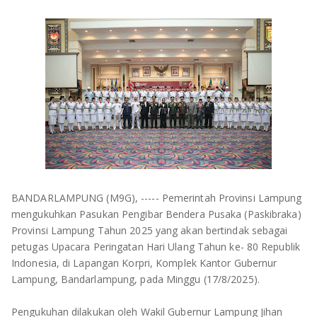
OLAHRAGA
METRO
ADVETORIAL
LAMPUNG TENGAH
LAMPUNG UTARA
LAMPUNG TIMUR
LAMPUNG BARAT
LAMPUNG SELATAN
BANDARLAMPUNG (M9G), ----- Pemerintah Provinsi Lampung
mengukuhkan Pasukan Pengibar Bendera Pusaka (Paskibraka)
PESAWARAN
Provinsi Lampung Tahun 2025 yang akan bertindak sebagai
petugas Upacara Peringatan Hari Ulang Tahun ke- 80 Republik
TANGGAMUS
Indonesia, di Lapangan Korpri, Komplek Kantor Gubernur
Lampung, Bandarlampung, pada Minggu (17/8/2025).
PESISIR BARAT
Pengukuhan dilakukan oleh Wakil Gubernur Lampung Jihan