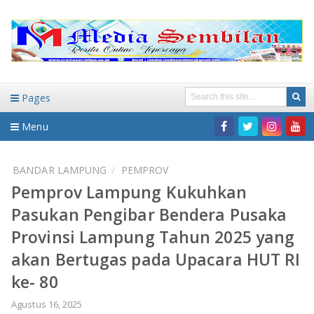
Pages
Menu
Home
BANDAR LAMPUNG
PEMPROV
Pemprov Lampung Kukuhkan
DAERAH
Pasukan Pengibar Bendera Pusaka
HUKUM-KRIMINAL
NASIONAL
Provinsi Lampung Tahun 2025 yang
akan Bertugas pada Upacara HUT RI
PENDIDIKAN
DAERAH
ke- 80
WISATA
BANDAR LAMPUNG
Agustus 16, 2025