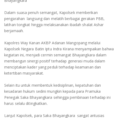
TULANG BAWANG
Bhayangkara
Dalam suasa penuh semangat, Kapolsek memberikan
TULANG BAWANG BARAT
pengarahan langsung dan melatih berbagai gerakan PBB,
latihan tongkat hingga melaksanakan ibadah shalat Ashar
MESUJI
berjamaah.
WAY KANAN
Kapolres Way Kanan AKBP Adanan Mangopang melalui
Kapolsek Negara Batin Iptu Indra Kirana menyampaikan bahwa
PRINGSEWU
kegiatan ini, menjadi cermin semangat Bhayangkara dalam
membangun sinergi positif terhadap generasi muda dalam
menciptakan kader yang peduli terhadap keamanan dan
ketertiban masyarakat.
Selain itu untuk membentuk kedisiplinan, kepatuhan dan
kesadaran hukum sedini mungkin kepada para Pramuka
Penegak Saka Bhayangkara sehingga pembinaan terhadap ini
harus selalu ditingkatkan.
Lanjut Kapolsek, para Saka Bhayangkara sangat antusias