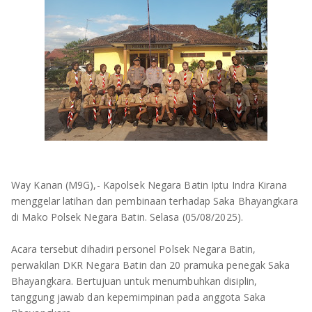
OLAHRAGA
METRO
ADVETORIAL
LAMPUNG TENGAH
LAMPUNG UTARA
LAMPUNG TIMUR
LAMPUNG BARAT
LAMPUNG SELATAN
Way Kanan (M9G),- Kapolsek Negara Batin Iptu Indra Kirana
menggelar latihan dan pembinaan terhadap Saka Bhayangkara
PESAWARAN
di Mako Polsek Negara Batin. Selasa (05/08/2025).
TANGGAMUS
Acara tersebut dihadiri personel Polsek Negara Batin,
perwakilan DKR Negara Batin dan 20 pramuka penegak Saka
PESISIR BARAT
Bhayangkara. Bertujuan untuk menumbuhkan disiplin,
tanggung jawab dan kepemimpinan pada anggota Saka