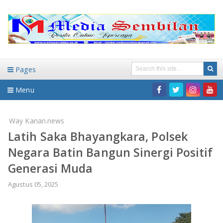
Pages
Menu
Home
Way Kanan.news
Latih Saka Bhayangkara, Polsek
DAERAH
Negara Batin Bangun Sinergi Positif
HUKUM-KRIMINAL
NASIONAL
Generasi Muda
PENDIDIKAN
DAERAH
Agustus 05, 2025
WISATA
BANDAR LAMPUNG