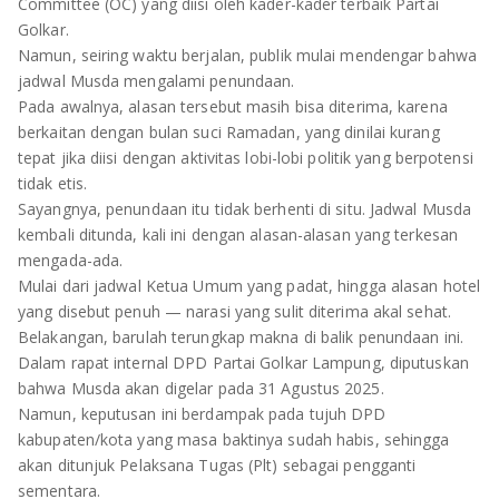
TULANG BAWANG
Committee (OC) yang diisi oleh kader-kader terbaik Partai
Golkar.
TULANG BAWANG BARAT
Namun, seiring waktu berjalan, publik mulai mendengar bahwa
jadwal Musda mengalami penundaan.
Pada awalnya, alasan tersebut masih bisa diterima, karena
MESUJI
berkaitan dengan bulan suci Ramadan, yang dinilai kurang
tepat jika diisi dengan aktivitas lobi-lobi politik yang berpotensi
WAY KANAN
tidak etis.
Sayangnya, penundaan itu tidak berhenti di situ. Jadwal Musda
PRINGSEWU
kembali ditunda, kali ini dengan alasan-alasan yang terkesan
mengada-ada.
Mulai dari jadwal Ketua Umum yang padat, hingga alasan hotel
yang disebut penuh — narasi yang sulit diterima akal sehat.
Belakangan, barulah terungkap makna di balik penundaan ini.
Dalam rapat internal DPD Partai Golkar Lampung, diputuskan
bahwa Musda akan digelar pada 31 Agustus 2025.
Namun, keputusan ini berdampak pada tujuh DPD
kabupaten/kota yang masa baktinya sudah habis, sehingga
akan ditunjuk Pelaksana Tugas (Plt) sebagai pengganti
sementara.