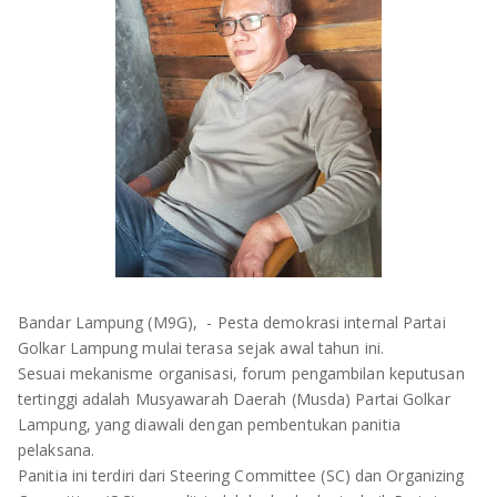
OLAHRAGA
METRO
ADVETORIAL
LAMPUNG TENGAH
LAMPUNG UTARA
LAMPUNG TIMUR
LAMPUNG BARAT
LAMPUNG SELATAN
Bandar Lampung (M9G), - Pesta demokrasi internal Partai
PESAWARAN
Golkar Lampung mulai terasa sejak awal tahun ini.
Sesuai mekanisme organisasi, forum pengambilan keputusan
TANGGAMUS
tertinggi adalah Musyawarah Daerah (Musda) Partai Golkar
Lampung, yang diawali dengan pembentukan panitia
PESISIR BARAT
pelaksana.
Panitia ini terdiri dari Steering Committee (SC) dan Organizing