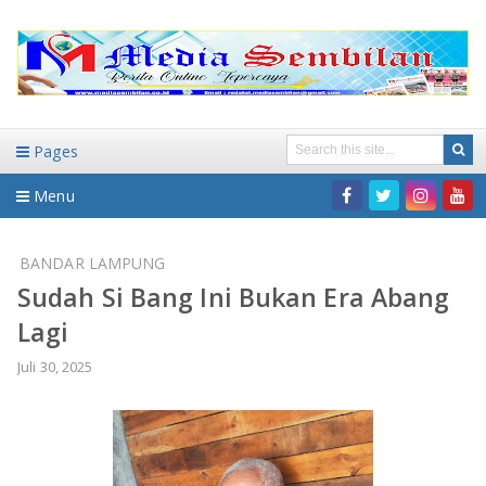
Pages
Menu
Home
BANDAR LAMPUNG
Sudah Si Bang Ini Bukan Era Abang
DAERAH
Lagi
HUKUM-KRIMINAL
NASIONAL
Juli 30, 2025
PENDIDIKAN
DAERAH
WISATA
BANDAR LAMPUNG