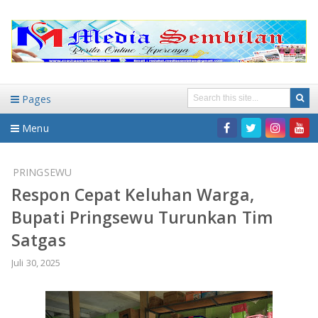
Pages
Menu
Home
PRINGSEWU
‎Respon Cepat Keluhan Warga,
DAERAH
Bupati Pringsewu Turunkan Tim
HUKUM-KRIMINAL
NASIONAL
Satgas
PENDIDIKAN
DAERAH
Juli 30, 2025
WISATA
BANDAR LAMPUNG