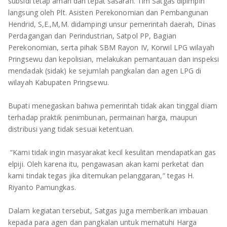
TULANG BAWANG
subsidi tetap aman dan tepat sasaran. Tim Satgas dipimpin
langsung oleh Plt. Asisten Perekonomian dan Pembangunan
Hendrid, S,E.,M,M. didampingi unsur pemerintah daerah, Dinas
TULANG BAWANG BARAT
Perdagangan dan Perindustrian, Satpol PP, Bagian
Perekonomian, serta pihak SBM Rayon IV, Korwil LPG wilayah
MESUJI
Pringsewu dan kepolisian, melakukan pemantauan dan inspeksi
mendadak (sidak) ke sejumlah pangkalan dan agen LPG di
WAY KANAN
wilayah Kabupaten Pringsewu.
PRINGSEWU
‎Bupati menegaskan bahwa pemerintah tidak akan tinggal diam
terhadap praktik penimbunan, permainan harga, maupun
distribusi yang tidak sesuai ketentuan.
‎ “Kami tidak ingin masyarakat kecil kesulitan mendapatkan gas
elpiji. Oleh karena itu, pengawasan akan kami perketat dan
kami tindak tegas jika ditemukan pelanggaran,” tegas H.
Riyanto Pamungkas.
‎Dalam kegiatan tersebut, Satgas juga memberikan imbauan
kepada para agen dan pangkalan untuk mematuhi Harga