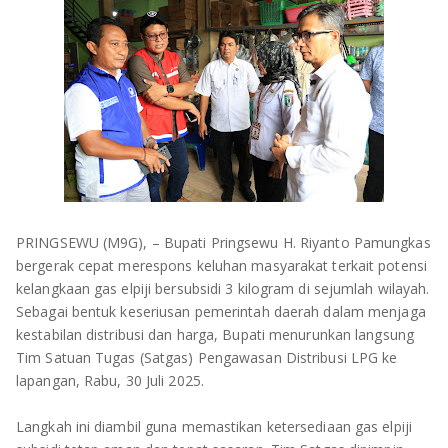
OLAHRAGA
METRO
ADVETORIAL
LAMPUNG TENGAH
LAMPUNG UTARA
LAMPUNG TIMUR
LAMPUNG BARAT
‎PRINGSEWU (M9G), – Bupati Pringsewu H. Riyanto Pamungkas
LAMPUNG SELATAN
bergerak cepat merespons keluhan masyarakat terkait potensi
kelangkaan gas elpiji bersubsidi 3 kilogram di sejumlah wilayah.
PESAWARAN
Sebagai bentuk keseriusan pemerintah daerah dalam menjaga
kestabilan distribusi dan harga, Bupati menurunkan langsung
TANGGAMUS
Tim Satuan Tugas (Satgas) Pengawasan Distribusi LPG ke
lapangan, Rabu, 30 Juli 2025.
PESISIR BARAT
‎Langkah ini diambil guna memastikan ketersediaan gas elpiji