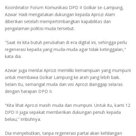
TULANG BAWANG
Koordinator Forum Komunikasi DPD II Golkar se-Lampung,
Azwar Hadi mengatakan dukungan kepada Aprozi Alam
TULANG BAWANG BARAT
diberikan setelah mempertimbangkan kapabilitas dan
pengalaman politisi muda tersebut.
MESUJI
"Saat ini kita butuh perubahan di era digital ini, sehingga perlu
WAY KANAN
regenerasi kepada yang muda-muda agar tidak ketinggalan,"
kata dia.
PRINGSEWU
Azwar juga menilai Aprozi memiliki kemampuan yang mumpuni
untuk membawa Golkar Lampung ke arah yang lebih baik.
Selain itu, semangat muda dan visi Aprozi dianggap selaras
dengan harapan DPD II.
“Kita lihat Aprozi masih muda dan mumpuni. Untuk itu, kami 12
DPD II juga sepakat memberikan dukungan penuh kepada
beliau,” imbuhnya.
Dia menyebutkan, tanpa regenerasi partai akan kehilangan