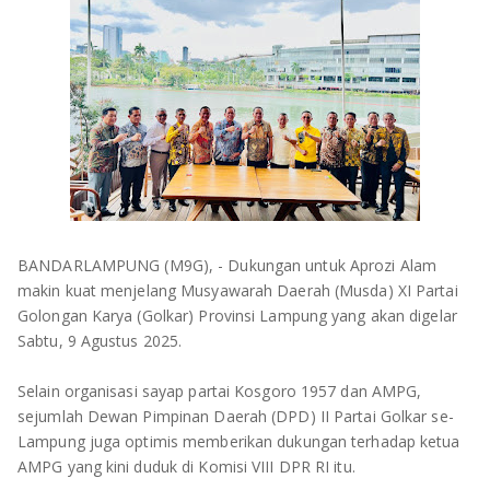
OLAHRAGA
METRO
ADVETORIAL
LAMPUNG TENGAH
LAMPUNG UTARA
LAMPUNG TIMUR
LAMPUNG BARAT
BANDARLAMPUNG (M9G), - Dukungan untuk Aprozi Alam
LAMPUNG SELATAN
makin kuat menjelang Musyawarah Daerah (Musda) XI Partai
Golongan Karya (Golkar) Provinsi Lampung yang akan digelar
PESAWARAN
Sabtu, 9 Agustus 2025.
TANGGAMUS
Selain organisasi sayap partai Kosgoro 1957 dan AMPG,
sejumlah Dewan Pimpinan Daerah (DPD) II Partai Golkar se-
PESISIR BARAT
Lampung juga optimis memberikan dukungan terhadap ketua
AMPG yang kini duduk di Komisi VIII DPR RI itu.