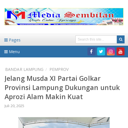
Pages
Menu
Home
BANDAR LAMPUNG
PEMPROV
Jelang Musda XI Partai Golkar
DAERAH
Provinsi Lampung Dukungan untuk
HUKUM-KRIMINAL
NASIONAL
Aprozi Alam Makin Kuat
PENDIDIKAN
DAERAH
Juli 20, 2025
WISATA
BANDAR LAMPUNG