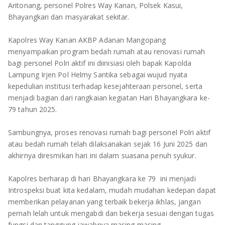
TULANG BAWANG
Aritonang, personel Polres Way Kanan, Polsek Kasui,
Bhayangkari dan masyarakat sekitar.
TULANG BAWANG BARAT
Kapolres Way Kanan AKBP Adanan Mangopang
MESUJI
menyampaikan program bedah rumah atau renovasi rumah
bagi personel Polri aktif ini diinisiasi oleh bapak Kapolda
WAY KANAN
Lampung Irjen Pol Helmy Santika sebagai wujud nyata
kepedulian institusi terhadap kesejahteraan personel, serta
PRINGSEWU
menjadi bagian dari rangkaian kegiatan Hari Bhayangkara ke-
79 tahun 2025.
Sambungnya, proses renovasi rumah bagi personel Polri aktif
atau bedah rumah telah dilaksanakan sejak 16 Juni 2025 dan
akhirnya diresmikan hari ini dalam suasana penuh syukur.
Kapolres berharap di hari Bhayangkara ke 79 ini menjadi
Introspeksi buat kita kedalam, mudah mudahan kedepan dapat
memberikan pelayanan yang terbaik bekerja ikhlas, jangan
pernah lelah untuk mengabdi dan bekerja sesuai dengan tugas
fungsi dan tanggung jawabnya masing masing.