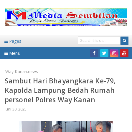
Pages
Menu
Home
Way Kanan.news
Sambut Hari Bhayangkara Ke-79,
DAERAH
Kapolda Lampung Bedah Rumah
HUKUM-KRIMINAL
NASIONAL
personel Polres Way Kanan
PENDIDIKAN
DAERAH
Juni 30, 2025
WISATA
BANDAR LAMPUNG