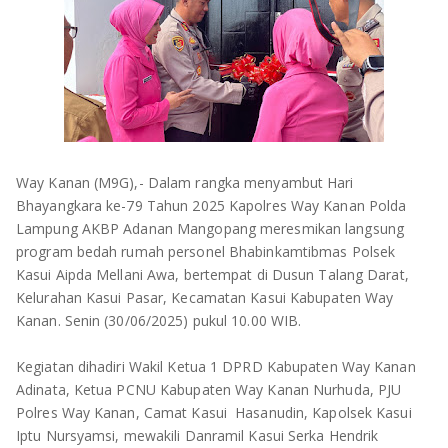
OLAHRAGA
METRO
ADVETORIAL
LAMPUNG TENGAH
LAMPUNG UTARA
LAMPUNG TIMUR
Way Kanan (M9G),- Dalam rangka menyambut Hari
Bhayangkara ke-79 Tahun 2025 Kapolres Way Kanan Polda
LAMPUNG BARAT
Lampung AKBP Adanan Mangopang meresmikan langsung
program bedah rumah personel Bhabinkamtibmas Polsek
LAMPUNG SELATAN
Kasui Aipda Mellani Awa, bertempat di Dusun Talang Darat,
Kelurahan Kasui Pasar, Kecamatan Kasui Kabupaten Way
PESAWARAN
Kanan. Senin (30/06/2025) pukul 10.00 WIB.
TANGGAMUS
Kegiatan dihadiri Wakil Ketua 1 DPRD Kabupaten Way Kanan
Adinata, Ketua PCNU Kabupaten Way Kanan Nurhuda, PJU
PESISIR BARAT
Polres Way Kanan, Camat Kasui Hasanudin, Kapolsek Kasui
Iptu Nursyamsi, mewakili Danramil Kasui Serka Hendrik