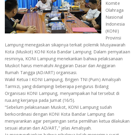
Komite
OLAHRAGA
METRO
Olahraga
Nasional
ADVETORIAL
LAMPUNG TENGAH
Indonesia
(KONI)
LAMPUNG UTARA
Provinsi
Lampung menegaskan sikapnya terkait polemik Musyawarah
LAMPUNG TIMUR
Kota (Muskot) KONI Kota Bandar Lampung. Dalam pernyataan
resminya, KONI Lampung menekankan bahwa pelaksanaan
LAMPUNG BARAT
Muskot harus mematuhi Anggaran Dasar dan Anggaran
Rumah Tangga (AD/ART) organisasi.
LAMPUNG SELATAN
Wakil Ketua I KONI Lampung, Brigjen TNI (Purn) Amalsyah
Tarmizi, yang didampingi beberapa pengurus Bidang
PESAWARAN
Organisasi KONI Lampung, menyampaikan hal tersebut di
rua.ang kerjanya pada Jumat (16/5).
TANGGAMUS
“Sebelum pelaksanaan Muskot, KONI Lampung sudah
berkoordinasi dengan KONI Kota Bandar Lampung dan
PESISIR BARAT
menyarankan agar penjaringan serta pemilihan ketua dilakukan
sesuai aturan dan AD/ART,” jelas Amalsyah.
Ia mengungkapkan bahwa pihaknya telah menerima surat