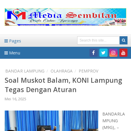
Pages
Menu
Home
BANDAR LAMPUNG
OLAHRAGA
PEMPROV
Soal Muskot Balam, KONI Lampung
DAERAH
Tegas Dengan Aturan
HUKUM-KRIMINAL
NASIONAL
Mei 16, 2025
PENDIDIKAN
DAERAH
BANDARLA
MPUNG
WISATA
BANDAR LAMPUNG
(M9G), –