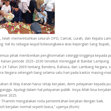
 telah memerintahkan seluruh OPD, Camat, Lurah, dan Kepala La
 Hal itu sebagai wujud belasungkawa atas kepergian Sang Bupati,
emua pihak memberikan penghormatan setinggi-tingginya kepada p
 Kanan periode 2025–2030 tersebut meninggal di Bandar Lampung.
or 24 Tahun 2009 tentang Bendera, Bahasa, dan Lambang Negara, s
a Negara setengah tiang selama satu hari pada kantor masing-mas
ahan di Way Kanan harus tetap berjalan, demi pelayanan kepada pub
ganggu. Apalagi dalam hal pelayanan publik. Insya Allah bisa berjala
Maret 2025.
y Thamrin mengatakan roda pemerintahan berjalan dengan baik.
h berjalan normal seperti biasa,” ujarnya.(Rs/in)