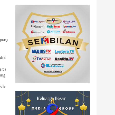
mpung
utra
erta
ing
lik.
n