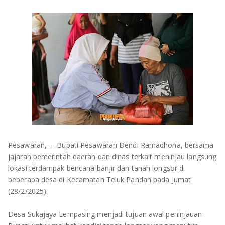
OLAHRAGA
METRO
ADVETORIAL
LAMPUNG TENGAH
LAMPUNG UTARA
LAMPUNG TIMUR
LAMPUNG BARAT
LAMPUNG SELATAN
Pesawaran, – Bupati Pesawaran Dendi Ramadhona, bersama
PESAWARAN
jajaran pemerintah daerah dan dinas terkait meninjau langsung
lokasi terdampak bencana banjir dan tanah longsor di
TANGGAMUS
beberapa desa di Kecamatan Teluk Pandan pada Jumat
(28/2/2025).
PESISIR BARAT
Desa Sukajaya Lempasing menjadi tujuan awal peninjauan