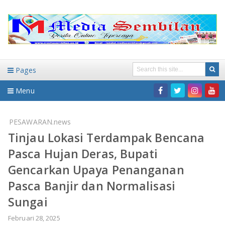
Pages
Menu
Home
PESAWARAN.news
Tinjau Lokasi Terdampak Bencana
DAERAH
Pasca Hujan Deras, Bupati
HUKUM-KRIMINAL
NASIONAL
Gencarkan Upaya Penanganan
Pasca Banjir dan Normalisasi
PENDIDIKAN
DAERAH
Sungai
WISATA
BANDAR LAMPUNG
Februari 28, 2025