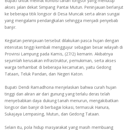
TULANG BAWANG
Bupati untuk melihat kondisi tanah longsor yang menutup
akses jalan dekat Simpang Pantai Mutun. Peninjauan berlanjut
ke beberapa titik longsor di Desa Muncak serta aliran sungai
TULANG BAWANG BARAT
yang mengalami pendangkalan sehingga menjadi penyebab
banjir.
MESUJI
Kegiatan peninjauan tersebut dilakukan pasca hujan dengan
WAY KANAN
intensitas tinggi kembali mengguyur sebagian besar wilayah di
Provinsi Lampung pada Kamis, (27/2) kemarin. Akibatnya
PRINGSEWU
sejumlah kerusakan infrastruktur, pemukiman, serta akses
warga terhambat di beberapa kecamatan, yaitu Gedong
Tataan, Teluk Pandan, dan Negeri Katon.
Bupati Dendi Ramadhona menjelaskan bahwa curah hujan
tinggi dan aliran air dari gunung yang terlalu deras telah
menyebabkan daya dukung tanah menurun, mengakibatkan
longsor dan banjir di berbagai lokasi, termasuk Hanura,
Sukajaya Lempasing, Mutun, dan Gedong Tataan.
Selain itu, pola hidup masyarakat yang masih membuang