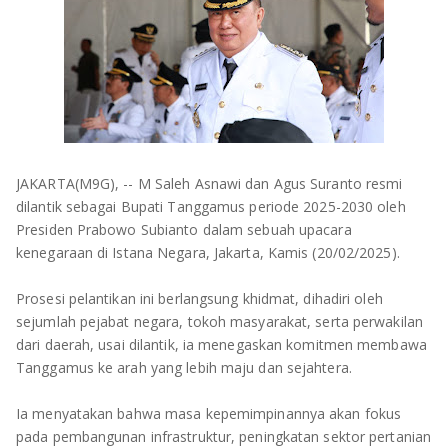
OLAHRAGA
METRO
ADVETORIAL
LAMPUNG TENGAH
LAMPUNG UTARA
LAMPUNG TIMUR
JAKARTA(M9G), -- M Saleh Asnawi dan Agus Suranto resmi
dilantik sebagai Bupati Tanggamus periode 2025-2030 oleh
LAMPUNG BARAT
Presiden Prabowo Subianto dalam sebuah upacara
kenegaraan di Istana Negara, Jakarta, Kamis (20/02/2025).
LAMPUNG SELATAN
Prosesi pelantikan ini berlangsung khidmat, dihadiri oleh
PESAWARAN
sejumlah pejabat negara, tokoh masyarakat, serta perwakilan
dari daerah, usai dilantik, ia menegaskan komitmen membawa
TANGGAMUS
Tanggamus ke arah yang lebih maju dan sejahtera.
PESISIR BARAT
Ia menyatakan bahwa masa kepemimpinannya akan fokus
pada pembangunan infrastruktur, peningkatan sektor pertanian