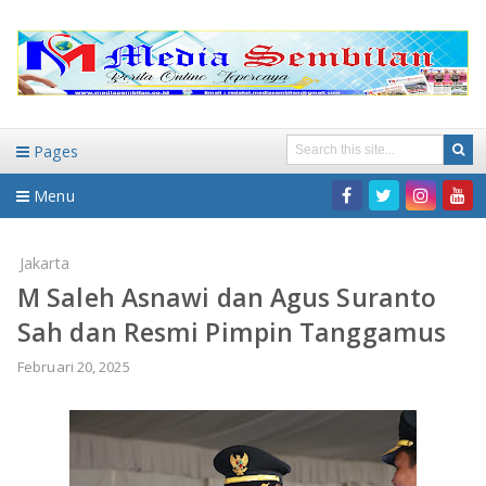
Pages
Menu
Home
Jakarta
M Saleh Asnawi dan Agus Suranto
DAERAH
Sah dan Resmi Pimpin Tanggamus
HUKUM-KRIMINAL
NASIONAL
Februari 20, 2025
PENDIDIKAN
DAERAH
WISATA
BANDAR LAMPUNG