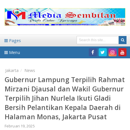
Pages
Menu
Home
Jakarta
News
Gubernur Lampung Terpilih Rahmat
DAERAH
Mirzani Djausal dan Wakil Gubernur
HUKUM-KRIMINAL
NASIONAL
Terpilih Jihan Nurlela Ikuti Gladi
Bersih Pelantikan Kepala Daerah di
PENDIDIKAN
DAERAH
Halaman Monas, Jakarta Pusat
WISATA
BANDAR LAMPUNG
Februari 19, 2025