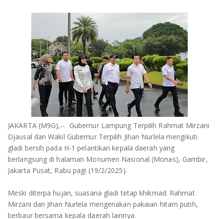
OLAHRAGA
METRO
ADVETORIAL
LAMPUNG TENGAH
LAMPUNG UTARA
LAMPUNG TIMUR
LAMPUNG BARAT
JAKARTA (M9G),-- Gubernur Lampung Terpilih Rahmat Mirzani
LAMPUNG SELATAN
Djausal dan Wakil Gubernur Terpilih Jihan Nurlela mengikuti
gladi bersih pada H-1 pelantikan kepala daerah yang
PESAWARAN
berlangsung di halaman Monumen Nasional (Monas), Gambir,
Jakarta Pusat, Rabu pagi (19/2/2025).
TANGGAMUS
Meski diterpa hujan, suasana gladi tetap khikmad. Rahmat
PESISIR BARAT
Mirzani dan Jihan Nurlela mengenakan pakaian hitam putih,
berbaur bersama kepala daerah lainnya.