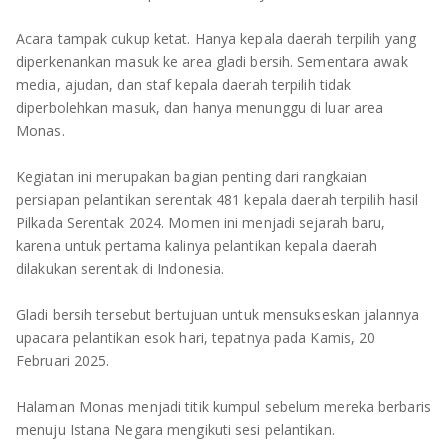
TULANG BAWANG
Acara tampak cukup ketat. Hanya kepala daerah terpilih yang
TULANG BAWANG BARAT
diperkenankan masuk ke area gladi bersih. Sementara awak
media, ajudan, dan staf kepala daerah terpilih tidak
MESUJI
diperbolehkan masuk, dan hanya menunggu di luar area
Monas.
WAY KANAN
Kegiatan ini merupakan bagian penting dari rangkaian
PRINGSEWU
persiapan pelantikan serentak 481 kepala daerah terpilih hasil
Pilkada Serentak 2024. Momen ini menjadi sejarah baru,
karena untuk pertama kalinya pelantikan kepala daerah
dilakukan serentak di Indonesia.
Gladi bersih tersebut bertujuan untuk mensukseskan jalannya
upacara pelantikan esok hari, tepatnya pada Kamis, 20
Februari 2025.
Halaman Monas menjadi titik kumpul sebelum mereka berbaris
menuju Istana Negara mengikuti sesi pelantikan.