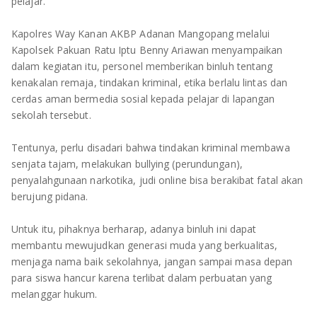
TULANG BAWANG
pelajar.
Kapolres Way Kanan AKBP Adanan Mangopang melalui
TULANG BAWANG BARAT
Kapolsek Pakuan Ratu Iptu Benny Ariawan menyampaikan
dalam kegiatan itu, personel memberikan binluh tentang
MESUJI
kenakalan remaja, tindakan kriminal, etika berlalu lintas dan
cerdas aman bermedia sosial kepada pelajar di lapangan
WAY KANAN
sekolah tersebut.
PRINGSEWU
Tentunya, perlu disadari bahwa tindakan kriminal membawa
senjata tajam, melakukan bullying (perundungan),
penyalahgunaan narkotika, judi online bisa berakibat fatal akan
berujung pidana.
Untuk itu, pihaknya berharap, adanya binluh ini dapat
membantu mewujudkan generasi muda yang berkualitas,
menjaga nama baik sekolahnya, jangan sampai masa depan
para siswa hancur karena terlibat dalam perbuatan yang
melanggar hukum.