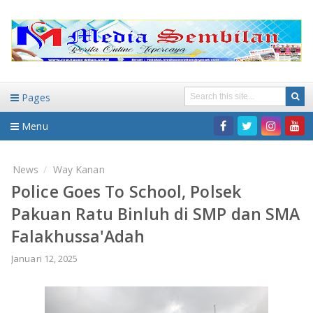
Pages
Menu
Home
News
Way Kanan
Police Goes To School, Polsek
DAERAH
Pakuan Ratu Binluh di SMP dan SMA
HUKUM-KRIMINAL
NASIONAL
Falakhussa'Adah
PENDIDIKAN
DAERAH
Januari 12, 2025
WISATA
BANDAR LAMPUNG