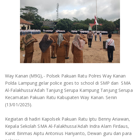
OLAHRAGA
METRO
ADVETORIAL
LAMPUNG TENGAH
LAMPUNG UTARA
LAMPUNG TIMUR
LAMPUNG BARAT
Way Kanan (M9G),- Polsek Pakuan Ratu Polres Way Kanan
LAMPUNG SELATAN
Polda Lampung gelar police goes to school di SMP dan SMA
Al-Falakhussa'Adah Tanjung Serupa Kampung Tanjung Serupa
PESAWARAN
Kecamatan Pakuan Ratu Kabupaten Way Kanan. Senin
(13/01/2025).
TANGGAMUS
Kegiatan di hadiri Kapolsek Pakuan Ratu Iptu Benny Ariawan,
PESISIR BARAT
Kepala Sekolah SMA Al-Falakhussa'Adah Indra Alam Firdaus,
Kanit Binmas Aiptu Antonius Hariyanto, Dewan guru dan para