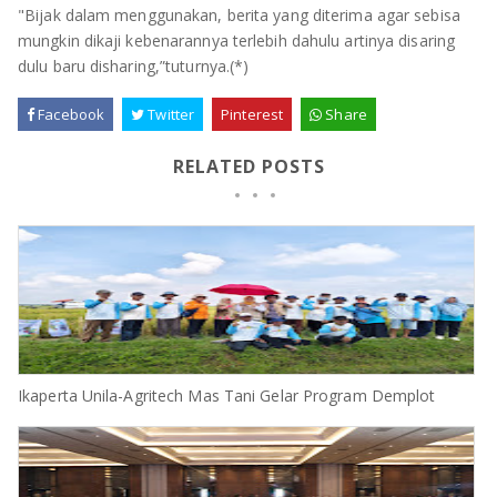
"Bijak dalam menggunakan, berita yang diterima agar sebisa
mungkin dikaji kebenarannya terlebih dahulu artinya disaring
dulu baru disharing,”tuturnya.(*)
Facebook
Twitter
Pinterest
Share
RELATED POSTS
Ikaperta Unila-Agritech Mas Tani Gelar Program Demplot