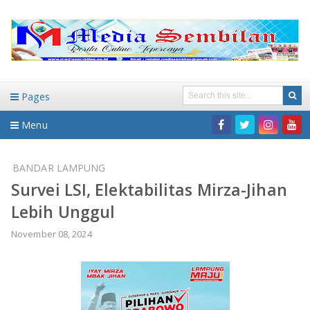
Pages
Menu
Home
BANDAR LAMPUNG
Survei LSI, Elektabilitas Mirza-Jihan
DAERAH
Lebih Unggul
HUKUM-KRIMINAL
NASIONAL
November 08, 2024
PENDIDIKAN
DAERAH
WISATA
BANDAR LAMPUNG