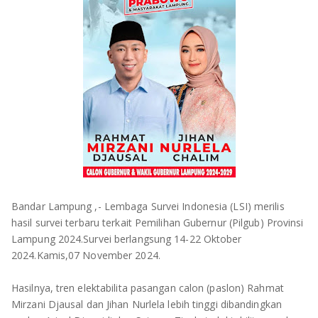
OLAHRAGA
METRO
ADVETORIAL
LAMPUNG TENGAH
LAMPUNG UTARA
LAMPUNG TIMUR
LAMPUNG BARAT
LAMPUNG SELATAN
Bandar Lampung ,- Lembaga Survei Indonesia (LSI) merilis
PESAWARAN
hasil survei terbaru terkait Pemilihan Gubernur (Pilgub) Provinsi
Lampung 2024.Survei berlangsung 14-22 Oktober
TANGGAMUS
2024.Kamis,07 November 2024.
PESISIR BARAT
Hasilnya, tren elektabilita pasangan calon (paslon) Rahmat
Mirzani Djausal dan Jihan Nurlela lebih tinggi dibandingkan