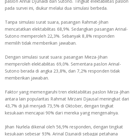
TULANG BAWANG
paslon Arinal Djunaidi dan Sutono. Tingkat elektabilitas paslon
pada survei ini, diukur melalui dua simulasi berbeda.
TULANG BAWANG BARAT
Tanpa simulasi surat suara, pasangan Rahmat-Jihan
mencatatkan elektabilitas 68,9%. Sedangkan pasangan Arinal-
MESUJI
Sutono memperoleh 22,3%. Sebanyak 8,8% responden
memilih tidak memberikan jawaban.
WAY KANAN
Dengan simulasi surat suara: pasangan Mieza-Jihan
PRINGSEWU
memperoleh elektabilitas 69,0%. Sementara paslon Arinal-
Sutono berada di angka 23,8%, dan 7,2% responden tidak
memberikan jawaban.
Faktor yang memengaruhi tren elektabilitas paslon Mirza-Jihan
antara lain popularitas Rahmat Mirzani Djausal meningkat dari
43,7% di Juli menjadi 73,5% di Oktober, dengan tingkat
kesukaan mencapai 90% dari mereka yang mengenalnya.
Jihan Nurlela dikenal oleh 56,9% responden, dengan tingkat
kesukaan sebesar 93%. Arinal Djunaidi sebagai petahana