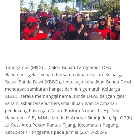
OLAHRAGA
METRO
ADVETORIAL
LAMPUNG TENGAH
LAMPUNG UTARA
LAMPUNG TIMUR
LAMPUNG BARAT
Tanggamus (M9G) ,- Calon Bupati Tanggamus Dewi
Handajani, gelar senam bersama ribuan ibu ibu Keluarga
LAMPUNG SELATAN
Besar Bunda Dewi (KBBD), tentu saja kehadiran Bunda Dewi
mendapat sambutan hangat dan riuh gemuruh Keluarga
PESAWARAN
KBBD, seraya memanggil nama Bunda Dewi, dengan gelar
senam akbar tersebut bersama ribuan Wanita Amanah
TANGGAMUS
pendukung Pasangan Calon (Paslon) Nomer 1, Hj. Dewi
Handajani, S.E., M.M., dan dr. H. Ammar Siradjuddin, Sp. OG(K)
,di Rest Area Pekon Rantau Tijang, Kecamatan Pugung,
PESISIR BARAT
Kabupaten Tanggamus pada Jum'at (25/10/2024).