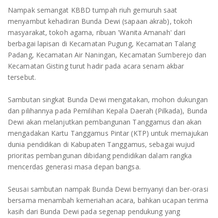
TULANG BAWANG
Nampak semangat KBBD tumpah riuh gemuruh saat
menyambut kehadiran Bunda Dewi (sapaan akrab), tokoh
TULANG BAWANG BARAT
masyarakat, tokoh agama, ribuan 'Wanita Amanah' dari
berbagai lapisan di Kecamatan Pugung, Kecamatan Talang
MESUJI
Padang, Kecamatan Air Naningan, Kecamatan Sumberejo dan
Kecamatan Gisting turut hadir pada acara senam akbar
WAY KANAN
tersebut.
PRINGSEWU
Sambutan singkat Bunda Dewi mengatakan, mohon dukungan
dan pilihannya pada Pemilihan Kepala Daerah (Pilkada), Bunda
Dewi akan melanjutkan pembangunan Tanggamus dan akan
mengadakan Kartu Tanggamus Pintar (KTP) untuk memajukan
dunia pendidikan di Kabupaten Tanggamus, sebagai wujud
prioritas pembangunan dibidang pendidikan dalam rangka
mencerdas generasi masa depan bangsa.
Seusai sambutan nampak Bunda Dewi bernyanyi dan ber-orasi
bersama menambah kemeriahan acara, bahkan ucapan terima
kasih dari Bunda Dewi pada segenap pendukung yang