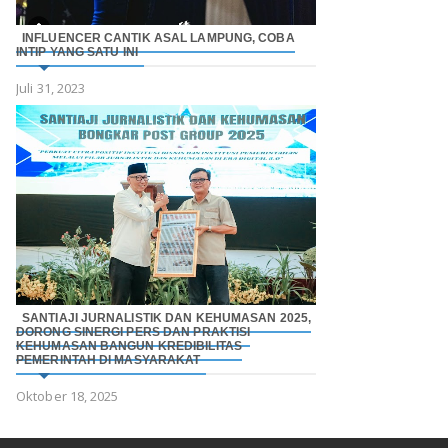
INFLUENCER CANTIK ASAL LAMPUNG, COBA
INTIP YANG SATU INI
Juli 31, 2023
SANTIAJI JURNALISTIK DAN KEHUMASAN 2025,
DORONG SINERGI PERS DAN PRAKTISI
KEHUMASAN BANGUN KREDIBILITAS
PEMERINTAH DI MASYARAKAT
Oktober 18, 2025