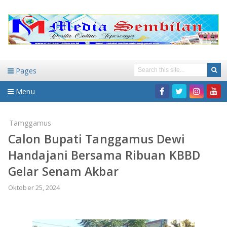
Pages
Menu
Home
Tamggamus
Calon Bupati Tanggamus Dewi
DAERAH
Handajani Bersama Ribuan KBBD
HUKUM-KRIMINAL
NASIONAL
Gelar Senam Akbar
PENDIDIKAN
DAERAH
Oktober 25, 2024
WISATA
BANDAR LAMPUNG