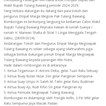
TULANG BAWANG
Wakil Bupati Tulang Bawang periode 2024-2029.
Yang terbaru dukungan itu datang dari para tokoh dan
TULANG BAWANG BARAT
pengurus Empat Marga Megow Pak Tulang Bawang.
Rombongan ini berkunjung langsung ke kediaman Calon Wakil
MESUJI
Bupati Tulang Bawang Reynata Irawan di rumah tuanya /
rumah H. Marwan Shalta di Strat 1 Lingai Menggala Tengah
WAY KANAN
Sabtu, (28/09/2024).
Kedatangan Tokoh dan Pengurus Empat Marga Megowpak
PRINGSEWU
Tulang Bawang ini selain sebagai ajang silahturahmi juga
sebagai bentuk dukungan penuh Empat Marga Megowpak
Tulang Bawang kepada pasangan Win-Nata.
Hadir dalam rombongan ini di antaranya:
1. Ketua Tegamoan Ir. Antoni Delta, gelar Tuan Ratu Sebuay.
2. Ketua Buay Bulan Nizar Zen gelar Pangeran Sempurna
3. Ketua Suay Umpu H. Saleh M. Tahir gelar Ratu Budiman
4. Ketua Buay Aji, Rudi Rifa'i SH gelar Pangeran Aji
5. Ketua Pemuda Megowpak Tulang Bawang
Rombongan ini didampingi oleh Frengki Arifin, S.Pd. MM gelar
Ratu Sempurna Jaya Macak Padan.