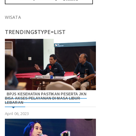
WISATA
TRENDING$TYPE=LIST
BPJS KESEHATAN PASTIKAN PESERTA JKN
BISA AKSES PELAYANAN DI MASA LIBUR
LEBARAN
April 06, 2023