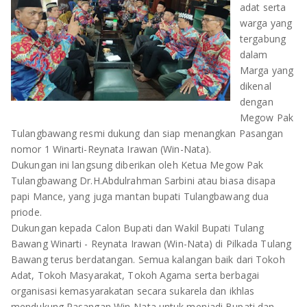
adat serta
OLAHRAGA
METRO
warga yang
tergabung
ADVETORIAL
LAMPUNG TENGAH
dalam
Marga yang
LAMPUNG UTARA
dikenal
dengan
LAMPUNG TIMUR
Megow Pak
Tulangbawang resmi dukung dan siap menangkan Pasangan
LAMPUNG BARAT
nomor 1 Winarti-Reynata Irawan (Win-Nata).
Dukungan ini langsung diberikan oleh Ketua Megow Pak
LAMPUNG SELATAN
Tulangbawang Dr.H.Abdulrahman Sarbini atau biasa disapa
papi Mance, yang juga mantan bupati Tulangbawang dua
PESAWARAN
priode.
Dukungan kepada Calon Bupati dan Wakil Bupati Tulang
TANGGAMUS
Bawang Winarti - Reynata Irawan (Win-Nata) di Pilkada Tulang
Bawang terus berdatangan. Semua kalangan baik dari Tokoh
PESISIR BARAT
Adat, Tokoh Masyarakat, Tokoh Agama serta berbagai
organisasi kemasyarakatan secara sukarela dan ikhlas
mendukung Pasangan Win-Nata untuk menjadi Bupati dan