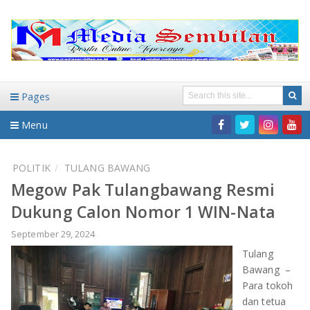
Pages
Menu
Home
POLITIK
TULANG BAWANG
Megow Pak Tulangbawang Resmi
DAERAH
Dukung Calon Nomor 1 WIN-Nata
HUKUM-KRIMINAL
NASIONAL
September 29, 2024
Tulang
PENDIDIKAN
DAERAH
Bawang –
Para tokoh
WISATA
BANDAR LAMPUNG
dan tetua