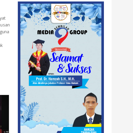
yat
tusan
 guna
uk