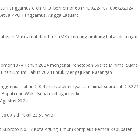
pati Tanggamus oleh KPU bernomor 681/PL.02.2-Pu/1806/2/2024
h Ketua KPU Tanggamus, Angga Lazuardi.
tusan Mahkamah Kontitusi (MK) tentang ambang batas dukungan
mor 1874 Tahun 2024 mengenai Penetapan Syarat Minimal Suara
 Pemilihan Umum Tahun 2024 untuk Mengajukan Pasangan
Tanggamus Tahun 2024 menyatakan syarat minimal suara sah 29.274
upati dan Wakil Bupati sebagai berikut:
8 Agustus 2024
l 08.00 s.d Pukul 23.59 WIB
ot Subroto No. 7 Kota Agung Timur (Kompleks Pemda Kabupaten