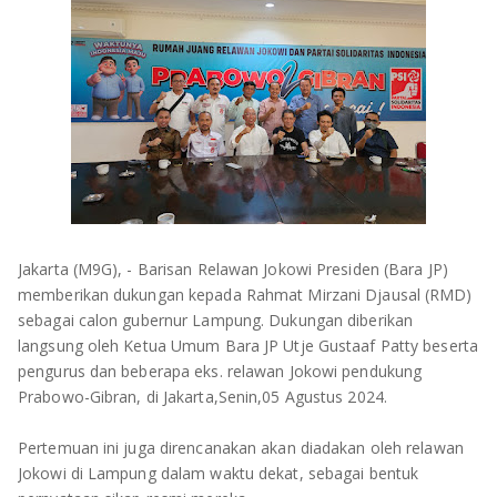
OLAHRAGA
METRO
ADVETORIAL
LAMPUNG TENGAH
LAMPUNG UTARA
LAMPUNG TIMUR
LAMPUNG BARAT
Jakarta (M9G), - Barisan Relawan Jokowi Presiden (Bara JP)
LAMPUNG SELATAN
memberikan dukungan kepada Rahmat Mirzani Djausal (RMD)
sebagai calon gubernur Lampung. Dukungan diberikan
PESAWARAN
langsung oleh Ketua Umum Bara JP Utje Gustaaf Patty beserta
pengurus dan beberapa eks. relawan Jokowi pendukung
TANGGAMUS
Prabowo-Gibran, di Jakarta,Senin,05 Agustus 2024.
PESISIR BARAT
Pertemuan ini juga direncanakan akan diadakan oleh relawan
Jokowi di Lampung dalam waktu dekat, sebagai bentuk