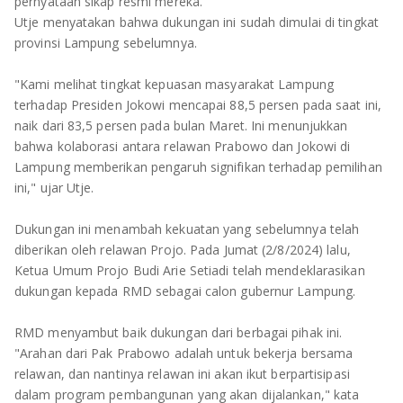
TULANG BAWANG
pernyataan sikap resmi mereka.
Utje menyatakan bahwa dukungan ini sudah dimulai di tingkat
provinsi Lampung sebelumnya.
TULANG BAWANG BARAT
"Kami melihat tingkat kepuasan masyarakat Lampung
MESUJI
terhadap Presiden Jokowi mencapai 88,5 persen pada saat ini,
naik dari 83,5 persen pada bulan Maret. Ini menunjukkan
WAY KANAN
bahwa kolaborasi antara relawan Prabowo dan Jokowi di
Lampung memberikan pengaruh signifikan terhadap pemilihan
PRINGSEWU
ini," ujar Utje.
Dukungan ini menambah kekuatan yang sebelumnya telah
diberikan oleh relawan Projo. Pada Jumat (2/8/2024) lalu,
Ketua Umum Projo Budi Arie Setiadi telah mendeklarasikan
dukungan kepada RMD sebagai calon gubernur Lampung.
RMD menyambut baik dukungan dari berbagai pihak ini.
"Arahan dari Pak Prabowo adalah untuk bekerja bersama
relawan, dan nantinya relawan ini akan ikut berpartisipasi
dalam program pembangunan yang akan dijalankan," kata