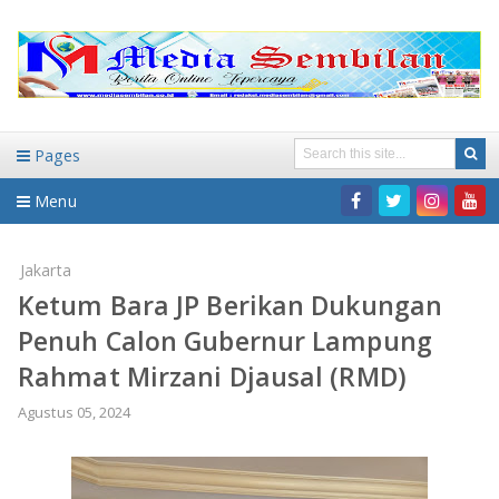
Pages
Menu
Home
Jakarta
Ketum Bara JP Berikan Dukungan
DAERAH
Penuh Calon Gubernur Lampung
HUKUM-KRIMINAL
NASIONAL
Rahmat Mirzani Djausal (RMD)
PENDIDIKAN
DAERAH
Agustus 05, 2024
WISATA
BANDAR LAMPUNG