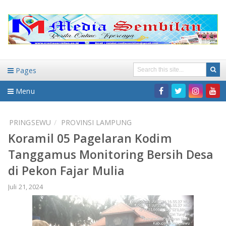
Pages
Menu
Home
PRINGSEWU
PROVINSI LAMPUNG
Koramil 05 Pagelaran Kodim
DAERAH
Tanggamus Monitoring Bersih Desa
HUKUM-KRIMINAL
NASIONAL
di Pekon Fajar Mulia
PENDIDIKAN
DAERAH
Juli 21, 2024
WISATA
BANDAR LAMPUNG