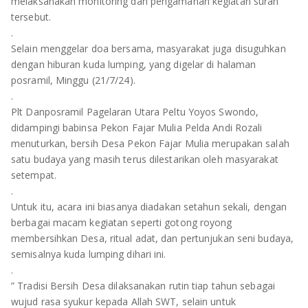
TULANG BAWANG
melaksanakan monitoring dan pengamanan kegiatan suran
tersebut.
.
TULANG BAWANG BARAT
Selain menggelar doa bersama, masyarakat juga disuguhkan
dengan hiburan kuda lumping, yang digelar di halaman
MESUJI
posramil, Minggu (21/7/24).
.
WAY KANAN
Plt Danposramil Pagelaran Utara Peltu Yoyos Swondo,
didampingi babinsa Pekon Fajar Mulia Pelda Andi Rozali
PRINGSEWU
menuturkan, bersih Desa Pekon Fajar Mulia merupakan salah
satu budaya yang masih terus dilestarikan oleh masyarakat
setempat.
.
Untuk itu, acara ini biasanya diadakan setahun sekali, dengan
berbagai macam kegiatan seperti gotong royong
membersihkan Desa, ritual adat, dan pertunjukan seni budaya,
semisalnya kuda lumping dihari ini.
.
” Tradisi Bersih Desa dilaksanakan rutin tiap tahun sebagai
wujud rasa syukur kepada Allah SWT, selain untuk