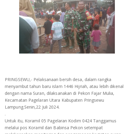
OLAHRAGA
METRO
ADVETORIAL
LAMPUNG TENGAH
LAMPUNG UTARA
LAMPUNG TIMUR
LAMPUNG BARAT
LAMPUNG SELATAN
PRINGSEWU,- Pelaksanaan bersih desa, dalam rangka
menyambut tahun baru islam 1446 Hijriah, atau lebih dikenal
PESAWARAN
dengan nama Suran, dilaksanakan di Pekon Fajar Mulia,
Kecamatan Pagelaran Utara Kabupaten Pringsewu
TANGGAMUS
Lampung.Senin,22 Juli 2024.
.
PESISIR BARAT
Untuk itu, Koramil 05 Pagelaran Kodim 0424 Tanggamus
melalui pos Koramil dan Babinsa Pekon setempat