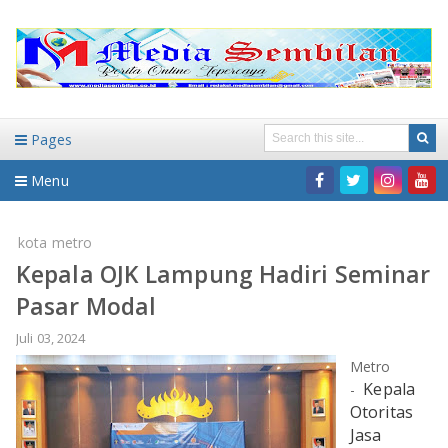
Pages
Menu
Home
kota metro
Kepala OJK Lampung Hadiri Seminar
DAERAH
Pasar Modal
HUKUM-KRIMINAL
NASIONAL
Juli 03, 2024
Metro
PENDIDIKAN
DAERAH
Kepala
-
Otoritas
WISATA
BANDAR LAMPUNG
Jasa