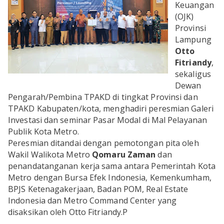
Keuangan
OLAHRAGA
METRO
(OJK)
Provinsi
ADVETORIAL
LAMPUNG TENGAH
Lampung
Otto
LAMPUNG UTARA
Fitriandy
,
sekaligus
LAMPUNG TIMUR
Dewan
Pengarah/Pembina TPAKD di tingkat Provinsi dan
LAMPUNG BARAT
TPAKD Kabupaten/kota, menghadiri peresmian Galeri
Investasi dan seminar Pasar Modal di Mal Pelayanan
LAMPUNG SELATAN
Publik Kota Metro.
Peresmian ditandai dengan pemotongan pita oleh
PESAWARAN
Wakil Walikota Metro
Qomaru Zaman
dan
penandatanganan kerja sama antara Pemerintah Kota
TANGGAMUS
Metro dengan Bursa Efek Indonesia, Kemenkumham,
BPJS Ketenagakerjaan, Badan POM, Real Estate
Indonesia dan Metro Command Center yang
PESISIR BARAT
disaksikan oleh Otto Fitriandy.
P