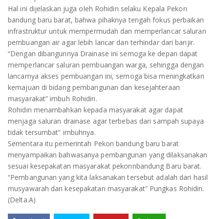
TULANG BAWANG
Hal ini dijelaskan juga oleh Rohidin selaku Kepala Pekon
bandung baru barat, bahwa pihaknya tengah fokus perbaikan
TULANG BAWANG BARAT
infrastruktur untuk mempermudah dan memperlancar saluran
pembuangan air agar lebih lancar dan terhindar dari banjir.
MESUJI
“Dengan dibangunnya Drainase ini semoga ke depan dapat
memperlancar saluran pembuangan warga, sehingga dengan
WAY KANAN
lancarnya akses pembuangan ini, semoga bisa meningkatkan
kemajuan di bidang pembangunan dan kesejahteraan
PRINGSEWU
masyarakat” imbuh Rohidin.
Rohidin menambahkan kepada masyarakat agar dapat
menjaga saluran drainase agar terbebas dari sampah supaya
tidak tersumbat” imbuhnya.
Sementara itu pemerintah Pekon bandung baru barat
menyampaikan bahwasanya pembangunan yang dilaksanakan
sesuai kesepakatan masyarakat pekonnbandung Baru barat.
“Pembangunan yang kita laksanakan tersebut adalah dari hasil
musyawarah dan kesepakatan masyarakat” Pungkas Rohidin.
(Delta.A)