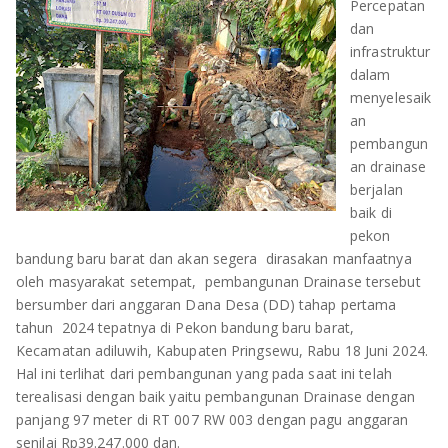
Percepatan
OLAHRAGA
METRO
dan
infrastruktur
ADVETORIAL
LAMPUNG TENGAH
dalam
menyelesaik
LAMPUNG UTARA
an
pembangun
LAMPUNG TIMUR
an drainase
berjalan
LAMPUNG BARAT
baik di
pekon
LAMPUNG SELATAN
bandung baru barat dan akan segera dirasakan manfaatnya
oleh masyarakat setempat, pembangunan Drainase tersebut
bersumber dari anggaran Dana Desa (DD) tahap pertama
PESAWARAN
tahun 2024 tepatnya di Pekon bandung baru barat,
Kecamatan adiluwih, Kabupaten Pringsewu, Rabu 18 Juni 2024.
TANGGAMUS
Hal ini terlihat dari pembangunan yang pada saat ini telah
terealisasi dengan baik yaitu pembangunan Drainase dengan
PESISIR BARAT
panjang 97 meter di RT 007 RW 003 dengan pagu anggaran
senilai Rp39.247.000 dan.