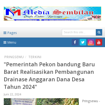
Pages
Menu
Home
PRINGSEWU
TERKINI
"Pemerintah Pekon bandung Baru
DAERAH
Barat Realisasikan Pembangunan
HUKUM-KRIMINAL
NASIONAL
Drainase Anggaran Dana Desa
Tahun 2024"
PENDIDIKAN
DAERAH
Juni 22, 2024
WISATA
BANDAR LAMPUNG
Pringsewu -