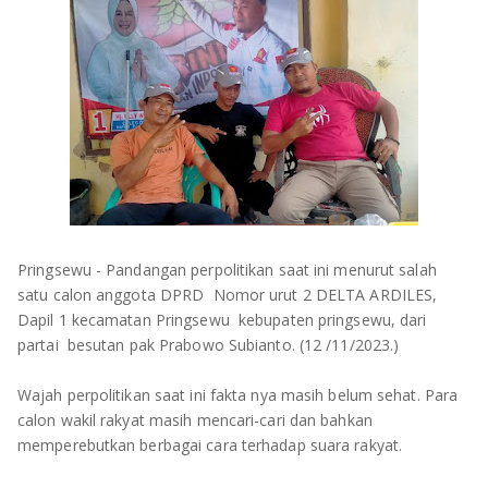
OLAHRAGA
METRO
ADVETORIAL
LAMPUNG TENGAH
LAMPUNG UTARA
LAMPUNG TIMUR
LAMPUNG BARAT
Pringsewu - Pandangan perpolitikan saat ini menurut salah
LAMPUNG SELATAN
satu calon anggota DPRD Nomor urut 2 DELTA ARDILES,
Dapil 1 kecamatan Pringsewu kebupaten pringsewu, dari
PESAWARAN
partai besutan pak Prabowo Subianto. (12 /11/2023.)
TANGGAMUS
Wajah perpolitikan saat ini fakta nya masih belum sehat. Para
calon wakil rakyat masih mencari-cari dan bahkan
PESISIR BARAT
memperebutkan berbagai cara terhadap suara rakyat.