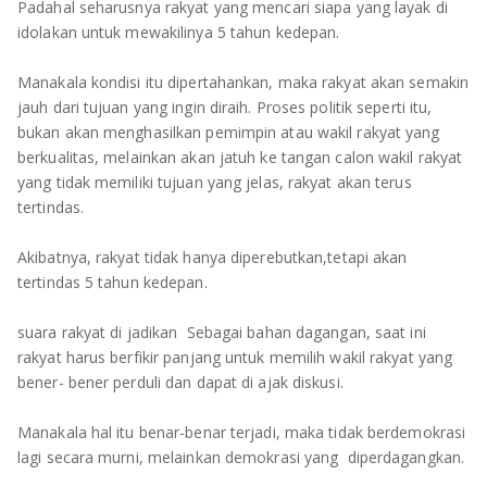
TULANG BAWANG
Padahal seharusnya rakyat yang mencari siapa yang layak di
idolakan untuk mewakilinya 5 tahun kedepan.
TULANG BAWANG BARAT
Manakala kondisi itu dipertahankan, maka rakyat akan semakin
MESUJI
jauh dari tujuan yang ingin diraih. Proses politik seperti itu,
bukan akan menghasilkan pemimpin atau wakil rakyat yang
berkualitas, melainkan akan jatuh ke tangan calon wakil rakyat
WAY KANAN
yang tidak memiliki tujuan yang jelas, rakyat akan terus
tertindas.
PRINGSEWU
Akibatnya, rakyat tidak hanya diperebutkan,tetapi akan
tertindas 5 tahun kedepan.
suara rakyat di jadikan Sebagai bahan dagangan, saat ini
rakyat harus berfikir panjang untuk memilih wakil rakyat yang
bener- bener perduli dan dapat di ajak diskusi.
Manakala hal itu benar-benar terjadi, maka tidak berdemokrasi
lagi secara murni, melainkan demokrasi yang diperdagangkan.