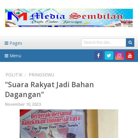
Pages
Menu
Home
POLITIK
PRINGSEWU
"Suara Rakyat Jadi Bahan
DAERAH
Dagangan"
HUKUM-KRIMINAL
NASIONAL
November 10, 2023
PENDIDIKAN
DAERAH
WISATA
BANDAR LAMPUNG