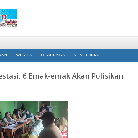
KAN
WISATA
OLAHRAGA
ADVETORIAL
stasi, 6 Emak-emak Akan Polisikan