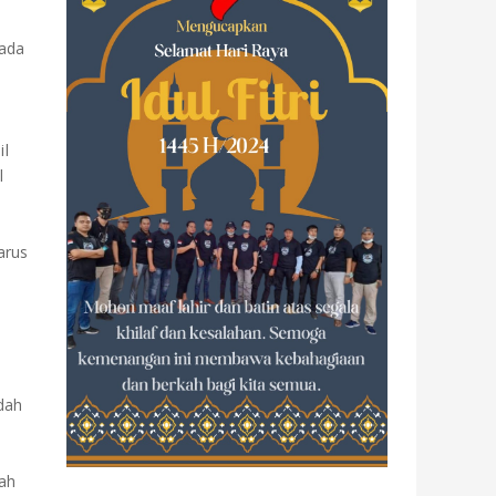
Pada
il
l
arus
dah
lah