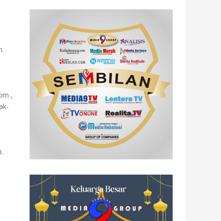
n
com ,
ak-
i.