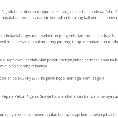
 Ngarib hadir ditemani sejumlah keluarga beserta suaminya, Rdn. 
masalahan tersebut, namun kemudian berulang kali berdalih bahwa
itu bukanlah angsuran. Melainkan pengembalian modal dan bagi has
wal mula perjanjian bukan utang piutang, tetapi menanamkan moda
a disepelekan, seolah-olah pelaku menginginkan permasalahan ini h
amini oleh 5 orang rekannya.
orkan pelaku Nry (37), ke pihak kepolisian agar kami segera
n, Kepala Pekon Ngarip, Siswanto, membenarkan bahwa pihaknya su
 upaya tersebut menemu jalan buntu, tetapi kedua belah pihak te