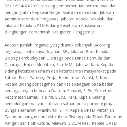
TULANG BAWANG
821.2/994/43/2023 tentang pemberhentian pemindahan dan
pengangkatan Pegawai Negeri Sipil dari dan dalam Jabatan
TULANG BAWANG BARAT
Administrator dan Pengawas, Jabatan Kepala Sekolah ,dan
Jabatan Kepala UPTD Bidang Kesehatan Puskesmas
MESUJI
dilingkungan Pemerintah Kabupaten Tanggamus.
WAY KANAN
Adapun jumlah Pegawai yang dilantik sebanyak 84 orang
pegawai, diantaranya Royihan ,SE., Jabatan Baru Kepala
PRINGSEWU
Bidang Pembudayaan Olahraga pada Dinas Pemuda dan
Olahraga, Haiter Mountain, S.Ip. MM,. Jabatan baru Kepala
bidang ketertiban umum dan ketentraman masyarakat pada
Satuan Polisi Pamong Praja, Hendarman Wahid, S. Kom,
Kepala Bidang pencegahan dan kesiapsiagaan pada badan
penaggulangan bencana Daerah, Sunardi, S. Pd, Sekretaris
Kecamatan Limau,. Halimi. S.Sos,. MM, Kepala Bidang
perlindungan masyarakat pada satuan polisi pamong praja,
Bunga Hernawati Manihuruk. S.TP, Kepala UPTD Pertanian
Tanaman pangan dan holtikultura Gisting pada Dinas Tanaman
Pangan dan Holtikultura, Ailawati, S.St.,M.Kes,. Kepala UPTD