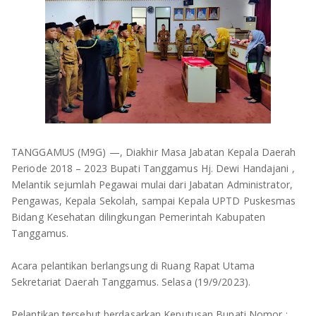
OLAHRAGA
METRO
ADVETORIAL
LAMPUNG TENGAH
LAMPUNG UTARA
LAMPUNG TIMUR
LAMPUNG BARAT
TANGGAMUS (M9G) —, Diakhir Masa Jabatan Kepala Daerah
Periode 2018 – 2023 Bupati Tanggamus Hj. Dewi Handajani ,
LAMPUNG SELATAN
Melantik sejumlah Pegawai mulai dari Jabatan Administrator,
Pengawas, Kepala Sekolah, sampai Kepala UPTD Puskesmas
PESAWARAN
Bidang Kesehatan dilingkungan Pemerintah Kabupaten
Tanggamus.
TANGGAMUS
Acara pelantikan berlangsung di Ruang Rapat Utama
Sekretariat Daerah Tanggamus. Selasa (19/9/2023).
PESISIR BARAT
Pelantikan tersebut berdasarkan Keputusan Bupati Nomor :