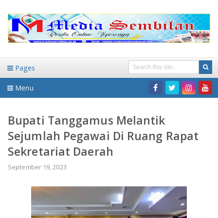
Pages
Menu
Home
Bupati Tanggamus Melantik
Sejumlah Pegawai Di Ruang Rapat
DAERAH
Sekretariat Daerah
HUKUM-KRIMINAL
NASIONAL
September 19, 2023
PENDIDIKAN
DAERAH
WISATA
BANDAR LAMPUNG