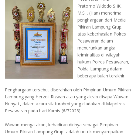
OLAHRAGA
METRO
Pratomo Widodo S.IK.,
M.Si., (Han) menerima
ADVETORIAL
LAMPUNG TENGAH
penghargaan dari Media
Pikiran Lampung Grup,
atas keberhasilan Polres
LAMPUNG UTARA
Pesawaran dalam
menurunkan angka
LAMPUNG TIMUR
kriminalitas di wilayah
hukum Polres Pesawaran,
LAMPUNG BARAT
Polda Lampung dalam
beberapa bulan terakhir.
LAMPUNG SELATAN
Penghargaan tersebut diserahkan oleh Pimpinan Umum Pikiran
PESAWARAN
Lampung yang Herzoli Rizwan atau yang akrab disapa Wawan
Nunyai , dalam acara silaturahmi yang diadakan di Mapolres
TANGGAMUS
Pesawaran pada hari Kamis (6/72023)
PESISIR BARAT
Wawan mengatakan, kehadiran dirinya sebagai Pimpinan
Umum Pikiran Lampung Grup adalah untuk menyampaikan