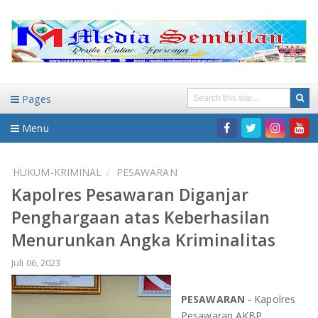
Pages
Menu
Home
HUKUM-KRIMINAL
PESAWARAN
Kapolres Pesawaran Diganjar
DAERAH
Penghargaan atas Keberhasilan
HUKUM-KRIMINAL
NASIONAL
Menurunkan Angka Kriminalitas
PENDIDIKAN
DAERAH
Juli 06, 2023
WISATA
BANDAR LAMPUNG
PESAWARAN
- Kapolres
Pesawaran AKBP