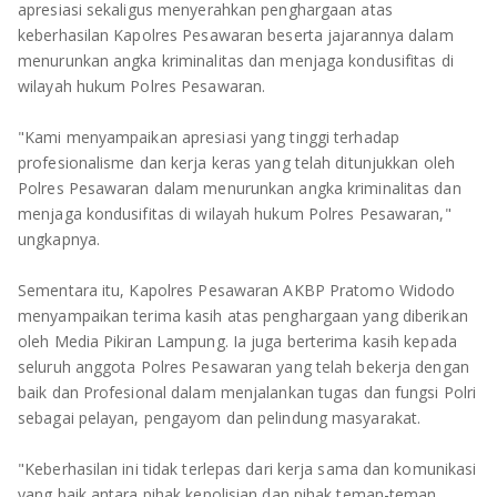
TULANG BAWANG
apresiasi sekaligus menyerahkan penghargaan atas
keberhasilan Kapolres Pesawaran beserta jajarannya dalam
TULANG BAWANG BARAT
menurunkan angka kriminalitas dan menjaga kondusifitas di
wilayah hukum Polres Pesawaran.
MESUJI
"Kami menyampaikan apresiasi yang tinggi terhadap
WAY KANAN
profesionalisme dan kerja keras yang telah ditunjukkan oleh
Polres Pesawaran dalam menurunkan angka kriminalitas dan
menjaga kondusifitas di wilayah hukum Polres Pesawaran,"
PRINGSEWU
ungkapnya.
Sementara itu, Kapolres Pesawaran AKBP Pratomo Widodo
menyampaikan terima kasih atas penghargaan yang diberikan
oleh Media Pikiran Lampung. Ia juga berterima kasih kepada
seluruh anggota Polres Pesawaran yang telah bekerja dengan
baik dan Profesional dalam menjalankan tugas dan fungsi Polri
sebagai pelayan, pengayom dan pelindung masyarakat.
"Keberhasilan ini tidak terlepas dari kerja sama dan komunikasi
yang baik antara pihak kepolisian dan pihak teman-teman