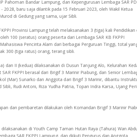
MP Pahoman Bandar Lampung, dan Kepengurusan Lembaga SAR PD 
2028, baru saja dilantik pada 15 Februari 2023, oleh Wakil Ketua
rod di Gedung yang sama, ujar Sibli.
 FKPPI Provinsi Lampung telah melaksanakan 3 (tiga) kali Pendidikan
ti oleh 100 (seratus) orang peserta dari Lembaga SAR KB FKPPI
Mahasiswa Pencinta Alam dari berbagai Perguruan Tinggi, total yan
 300 (tiga ratus) orang, terang sibli.
ma) dan II (kedua) dilaksanakan di Dusun Tanjung Alo, Kelurahan Ke
 SAR FKPPI berasal dari Brigif 3 Marinir Piabung, dan Senior Lemba
ol (Mar) Sunarko dan Anggota dari Brigif 3 Marinir, dibantu Instrukt
bli, Rudi Antoni, Riza Yudha Patria, Topan Indra Karsa, Ujang Peri
pan dan pembaretan dilakukan oleh Komandan Brigif 3 Marinir Pia
a, dilaksanakan di Youth Camp Taman Hutan Raya (Tahura) Wan Abdu
 Lembaga SAR FKPPI Lampung, dan diikuti Pengurus dan Anggota