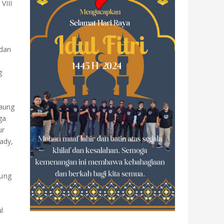
VIII
 dan
g
daung
ga
ur
ady,
bung
l