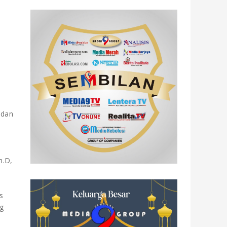
i
 dan
h.D,
s
g