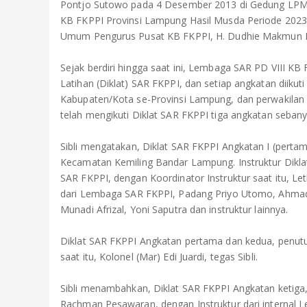
Pontjo Sutowo pada 4 Desember 2013 di Gedung LP
KB FKPPI Provinsi Lampung Hasil Musda Periode 2023 - 
Umum Pengurus Pusat KB FKPPI, H. Dudhie Makmun Mu
Sejak berdiri hingga saat ini, Lembaga SAR PD VIII KB
Latihan (Diklat) SAR FKPPI, dan setiap angkatan diiku
Kabupaten/Kota se-Provinsi Lampung, dan perwakilan 
telah mengikuti Diklat SAR FKPPI tiga angkatan sebanyak
Sibli mengatakan, Diklat SAR FKPPI Angkatan I (perta
Kecamatan Kemiling Bandar Lampung. Instruktur Diklat
SAR FKPPI, dengan Koordinator Instruktur saat itu, Letk
dari Lembaga SAR FKPPI, Padang Priyo Utomo, Ahmad Si
Munadi Afrizal, Yoni Saputra dan instruktur lainnya.
Diklat SAR FKPPI Angkatan pertama dan kedua, penutu
saat itu, Kolonel (Mar) Edi Juardi, tegas Sibli.
Sibli menambahkan, Diklat SAR FKPPI Angkatan ketig
Rachman Pesawaran, dengan Instruktur dari internal