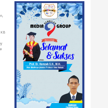
n,
I KB
ny
a