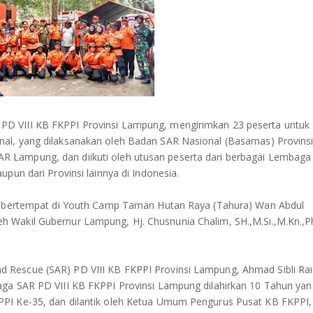
D VIII KB FKPPI Provinsi Lampung, mengirimkan 23 peserta untuk
al, yang dilaksanakan oleh Badan SAR Nasional (Basarnas) Provins
 Lampung, dan diikuti oleh utusan peserta dari berbagai Lembaga
pun dari Provinsi lainnya di Indonesia.
), bertempat di Youth Camp Taman Hutan Raya (Tahura) Wan Abdul
 Wakil Gubernur Lampung, Hj. Chusnunia Chalim, SH.,M.Si.,M.Kn.,P
 Rescue (SAR) PD VIII KB FKPPI Provinsi Lampung, Ahmad Sibli Rai
aga SAR PD VIII KB FKPPI Provinsi Lampung dilahirkan 10 Tahun yan
PPI Ke-35, dan dilantik oleh Ketua Umum Pengurus Pusat KB FKPPI,