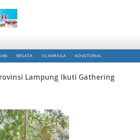
KAN
WISATA
OLAHRAGA
ADVETORIAL
rovinsi Lampung Ikuti Gathering