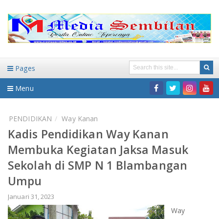
Pages
Menu
Home
PENDIDIKAN
Way Kanan
Kadis Pendidikan Way Kanan
DAERAH
Membuka Kegiatan Jaksa Masuk
HUKUM-KRIMINAL
NASIONAL
Sekolah di SMP N 1 Blambangan
Umpu
PENDIDIKAN
DAERAH
Januari 31, 2023
WISATA
BANDAR LAMPUNG
Way