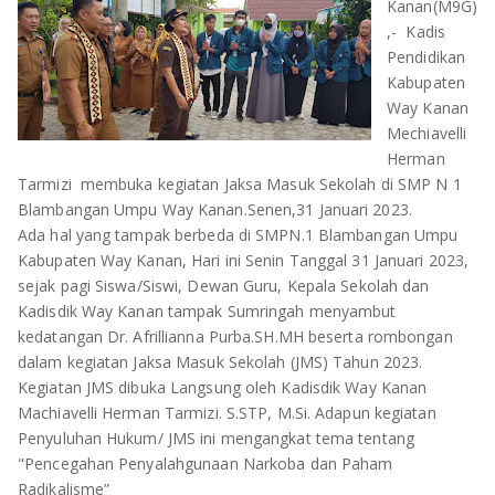
Kanan(M9G)
OLAHRAGA
METRO
,- Kadis
Pendidikan
ADVETORIAL
LAMPUNG TENGAH
Kabupaten
Way Kanan
LAMPUNG UTARA
Mechiavelli
Herman
LAMPUNG TIMUR
Tarmizi membuka kegiatan Jaksa Masuk Sekolah di SMP N 1
Blambangan Umpu Way Kanan.Senen,31 Januari 2023.
LAMPUNG BARAT
Ada hal yang tampak berbeda di SMPN.1 Blambangan Umpu
Kabupaten Way Kanan, Hari ini Senin Tanggal 31 Januari 2023,
LAMPUNG SELATAN
sejak pagi Siswa/Siswi, Dewan Guru, Kepala Sekolah dan
Kadisdik Way Kanan tampak Sumringah menyambut
kedatangan Dr. Afrillianna Purba.SH.MH beserta rombongan
PESAWARAN
dalam kegiatan Jaksa Masuk Sekolah (JMS) Tahun 2023.
Kegiatan JMS dibuka Langsung oleh Kadisdik Way Kanan
TANGGAMUS
Machiavelli Herman Tarmizi. S.STP, M.Si. Adapun kegiatan
Penyuluhan Hukum/ JMS ini mengangkat tema tentang
PESISIR BARAT
"Pencegahan Penyalahgunaan Narkoba dan Paham
Radikalisme”