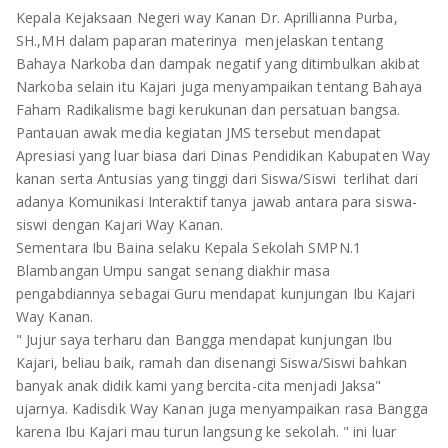
TULANG BAWANG
Kepala Kejaksaan Negeri way Kanan Dr. Aprillianna Purba,
SH.,MH dalam paparan materinya menjelaskan tentang
TULANG BAWANG BARAT
Bahaya Narkoba dan dampak negatif yang ditimbulkan akibat
Narkoba selain itu Kajari juga menyampaikan tentang Bahaya
MESUJI
Faham Radikalisme bagi kerukunan dan persatuan bangsa.
Pantauan awak media kegiatan JMS tersebut mendapat
WAY KANAN
Apresiasi yang luar biasa dari Dinas Pendidikan Kabupaten Way
kanan serta Antusias yang tinggi dari Siswa/Siswi terlihat dari
PRINGSEWU
adanya Komunikasi Interaktif tanya jawab antara para siswa-
siswi dengan Kajari Way Kanan.
Sementara Ibu Baina selaku Kepala Sekolah SMPN.1
Blambangan Umpu sangat senang diakhir masa
pengabdiannya sebagai Guru mendapat kunjungan Ibu Kajari
Way Kanan.
" Jujur saya terharu dan Bangga mendapat kunjungan Ibu
Kajari, beliau baik, ramah dan disenangi Siswa/Siswi bahkan
banyak anak didik kami yang bercita-cita menjadi Jaksa"
ujarnya. Kadisdik Way Kanan juga menyampaikan rasa Bangga
karena Ibu Kajari mau turun langsung ke sekolah. " ini luar