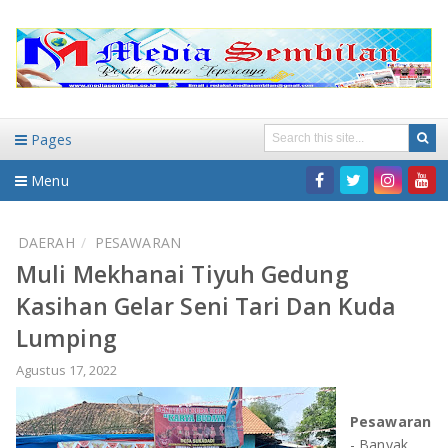
Pages
Menu
Home
DAERAH
PESAWARAN
Muli Mekhanai Tiyuh Gedung
DAERAH
Kasihan Gelar Seni Tari Dan Kuda
HUKUM-KRIMINAL
NASIONAL
Lumping
PENDIDIKAN
DAERAH
Agustus 17, 2022
WISATA
BANDAR LAMPUNG
Pesawaran
- Banyak