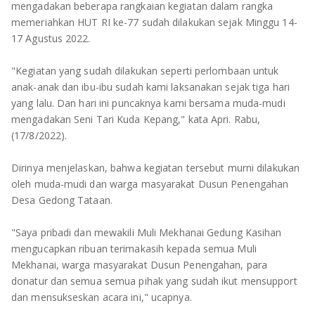
TULANG BAWANG
mengadakan beberapa rangkaian kegiatan dalam rangka
memeriahkan HUT RI ke-77 sudah dilakukan sejak Minggu 14-
TULANG BAWANG BARAT
17 Agustus 2022.
MESUJI
"Kegiatan yang sudah dilakukan seperti perlombaan untuk
anak-anak dan ibu-ibu sudah kami laksanakan sejak tiga hari
WAY KANAN
yang lalu. Dan hari ini puncaknya kami bersama muda-mudi
mengadakan Seni Tari Kuda Kepang," kata Apri. Rabu,
(17/8/2022).
PRINGSEWU
Dirinya menjelaskan, bahwa kegiatan tersebut murni dilakukan
oleh muda-mudi dan warga masyarakat Dusun Penengahan
Desa Gedong Tataan.
"Saya pribadi dan mewakili Muli Mekhanai Gedung Kasihan
mengucapkan ribuan terimakasih kepada semua Muli
Mekhanai, warga masyarakat Dusun Penengahan, para
donatur dan semua semua pihak yang sudah ikut mensupport
dan mensukseskan acara ini," ucapnya.