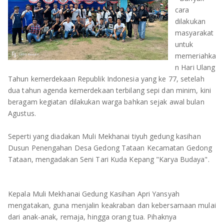
OLAHRAGA
METRO
cara
dilakukan
ADVETORIAL
LAMPUNG TENGAH
masyarakat
untuk
memeriahka
LAMPUNG UTARA
n Hari Ulang
Tahun kemerdekaan Republik Indonesia yang ke 77, setelah
LAMPUNG TIMUR
dua tahun agenda kemerdekaan terbilang sepi dan minim, kini
beragam kegiatan dilakukan warga bahkan sejak awal bulan
LAMPUNG BARAT
Agustus.
LAMPUNG SELATAN
Seperti yang diadakan Muli Mekhanai tiyuh gedung kasihan
Dusun Penengahan Desa Gedong Tataan Kecamatan Gedong
PESAWARAN
Tataan, mengadakan Seni Tari Kuda Kepang "Karya Budaya".
TANGGAMUS
Kepala Muli Mekhanai Gedung Kasihan Apri Yansyah
PESISIR BARAT
mengatakan, guna menjalin keakraban dan kebersamaan mulai
dari anak-anak, remaja, hingga orang tua. Pihaknya